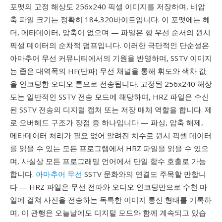
포맷의 고정 해상도 256x240 픽셀 이미지를 저장하며, 비압
축 파일 크기는 정확히 184,320바이트입니다. 이 포맷에는 헤
더, 메타데이터, 압축이 없으며 — 파일은 행 우선 순서의 원시
픽셀 데이터의 순차적 덤프입니다. 이러한 극단적인 단순성은
아마추어 무선 커뮤니티에서의 기원을 반영하며, SSTV 이미지
는 좁은 대역폭의 HF(단파) 무선 채널을 통해 휘도와 색차 값
을 인코딩한 오디오 톤으로 전송됩니다. 고정된 256x240 해상
도는 일반적인 SSTV 전송 모드에 해당하며, HRZ 파일은 수신
된 SSTV 전송의 디지털 캡처 또는 저장 매체 역할을 합니다. 제
로 오버헤드 구조가 장점 중 하나입니다 — 파싱, 압축 해제,
메타데이터 처리가 필요 없어 알려진 치수로 원시 픽셀 데이터
를 읽을 수 있는 모든 프로그램에서 HRZ 파일을 읽을 수 있으
며, 사실상 모든 프로그래밍 언어에서 단일 함수 호출로 가능
합니다.
아마추어 무선
SSTV 문화와의 연결도 주목할 만합니
다 — HRZ 파일은 무선 전파와 오디오 인코딩만으로 수천 마
일에 걸쳐 사진을 전송하는 독특한 이미지 통신 형태를 기록하
며, 이 관행은 오늘날에도 디지털 모드와 함께 계속되고 있습