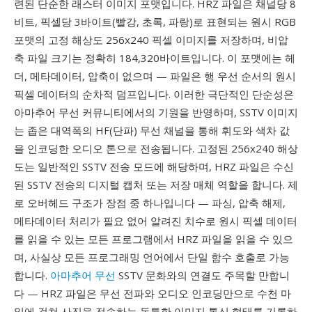
련된 단순한 래스터 이미지 포맷입니다. HRZ 파일은 채널당 8
비트, 픽셀당 3바이트(빨강, 초록, 파랑)로 표현되는 원시 RGB
포맷의 고정 해상도 256x240 픽셀 이미지를 저장하며, 비압
축 파일 크기는 정확히 184,320바이트입니다. 이 포맷에는 헤
더, 메타데이터, 압축이 없으며 — 파일은 행 우선 순서의 원시
픽셀 데이터의 순차적 덤프입니다. 이러한 극단적인 단순성은
아마추어 무선 커뮤니티에서의 기원을 반영하며, SSTV 이미지
는 좁은 대역폭의 HF(단파) 무선 채널을 통해 휘도와 색차 값
을 인코딩한 오디오 톤으로 전송됩니다. 고정된 256x240 해상
도는 일반적인 SSTV 전송 모드에 해당하며, HRZ 파일은 수신
된 SSTV 전송의 디지털 캡처 또는 저장 매체 역할을 합니다. 제
로 오버헤드 구조가 장점 중 하나입니다 — 파싱, 압축 해제,
메타데이터 처리가 필요 없어 알려진 치수로 원시 픽셀 데이터
를 읽을 수 있는 모든 프로그램에서 HRZ 파일을 읽을 수 있으
며, 사실상 모든 프로그래밍 언어에서 단일 함수 호출로 가능
합니다.
아마추어 무선
SSTV 문화와의 연결도 주목할 만합니
다 — HRZ 파일은 무선 전파와 오디오 인코딩만으로 수천 마
일에 걸쳐 사진을 전송하는 독특한 이미지 통신 형태를 기록하