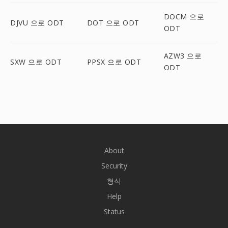
DOCM 으로
DJVU 으로 ODT
DOT 으로 ODT
ODT
AZW3 으로
SXW 으로 ODT
PPSX 으로 ODT
ODT
About
Security
형식
Help
Status