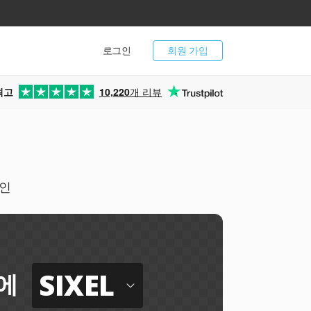
로그인
회원 가입
최고
10,220
개 리뷰
라인
SIXEL
에