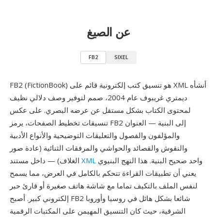
عن الصيغ
FB2
SIXEL
FB2 (FictionBook) هو تنسيق كتب إلكترونية قائم على XML أنشأه
ديمتري غريبوف عام 2004، صمم لتوفير وصف دلالي نظيف
لمحتوى الكتاب بشكل مستقل عن عرضه البصري. على عكس
تنسيقات تخطيط الصفحات، يرمز FB2 إلى البنية — العنوان
والمؤلفون والفصول والتعليقات التوضيحية والأنواع الأدبية
والنقوش والقصائد والحواشي والمرفقات الثنائية (عادة صور
واحد صحيح البنية. هذا النهج البنيوي
XML
الغلاف) — داخل مستند
يعني أن تطبيقات القراءة تتحكم بالكامل في العرض، مما يسمح
لنفس الملف بالتكيف تماما مع شاشة هاتف صغيرة أو قارئ حبر
إلكتروني كبير. أصبح FB2 شائعا بشكل هائل في روسيا وأوروبا
الشرقية، حيث كان التنسيق المهيمن على المكتبات الرقمية