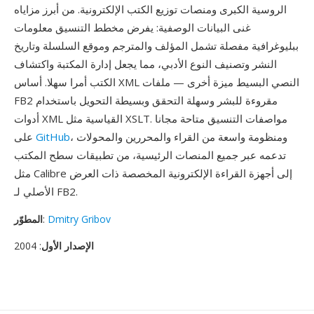
الروسية الكبرى ومنصات توزيع الكتب الإلكترونية. من أبرز مزاياه
غنى البيانات الوصفية: يفرض مخطط التنسيق معلومات
ببليوغرافية مفصلة تشمل المؤلف والمترجم وموقع السلسلة وتاريخ
النشر وتصنيف النوع الأدبي، مما يجعل إدارة المكتبة واكتشاف
الكتب أمرا سهلا. أساس XML النصي البسيط ميزة أخرى — ملفات
FB2 مقروءة للبشر وسهلة التحقق وبسيطة التحويل باستخدام
أدوات XML القياسية مثل XSLT. مواصفات التنسيق متاحة مجانا
، ومنظومة واسعة من القراء والمحررين والمحولات
GitHub
على
تدعمه عبر جميع المنصات الرئيسية، من تطبيقات سطح المكتب
مثل Calibre إلى أجهزة القراءة الإلكترونية المخصصة ذات العرض
الأصلي لـ FB2.
Dmitry Gribov
:
المطوّر
الإصدار الأول
: 2004