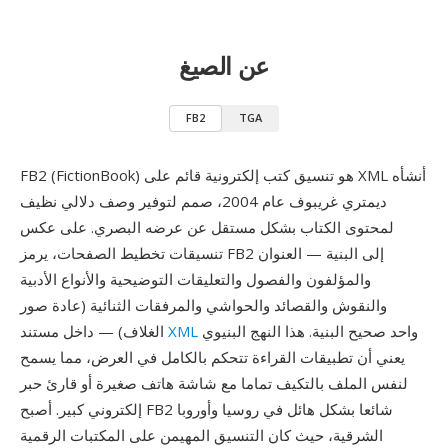
عن الصيغ
FB2
TGA
FB2 (FictionBook) هو تنسيق كتب إلكترونية قائم على XML أنشأه
ديمتري غريبوف عام 2004، صمم لتوفير وصف دلالي نظيف
لمحتوى الكتاب بشكل مستقل عن عرضه البصري. على عكس
تنسيقات تخطيط الصفحات، يرمز FB2 إلى البنية — العنوان
والمؤلفون والفصول والتعليقات التوضيحية والأنواع الأدبية
والنقوش والقصائد والحواشي والمرفقات الثنائية (عادة صور
واحد صحيح البنية. هذا النهج البنيوي
XML
الغلاف) — داخل مستند
يعني أن تطبيقات القراءة تتحكم بالكامل في العرض، مما يسمح
لنفس الملف بالتكيف تماما مع شاشة هاتف صغيرة أو قارئ حبر
إلكتروني كبير. أصبح FB2 شائعا بشكل هائل في روسيا وأوروبا
الشرقية، حيث كان التنسيق المهيمن على المكتبات الرقمية