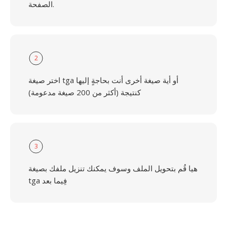
الصفحة.
2
اختر صيغة tga أو أية صيغة أخرى أنت بحاجةٍ إليها
كنتيجة (أكثر من 200 صيغة مدعومة)
3
هيا قُم بتحويل الملف وسوف يمكنك تنزيل ملفك بصيغة
tga فِيما بعد