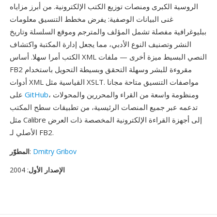
الروسية الكبرى ومنصات توزيع الكتب الإلكترونية. من أبرز مزاياه
غنى البيانات الوصفية: يفرض مخطط التنسيق معلومات
ببليوغرافية مفصلة تشمل المؤلف والمترجم وموقع السلسلة وتاريخ
النشر وتصنيف النوع الأدبي، مما يجعل إدارة المكتبة واكتشاف
الكتب أمرا سهلا. أساس XML النصي البسيط ميزة أخرى — ملفات
FB2 مقروءة للبشر وسهلة التحقق وبسيطة التحويل باستخدام
أدوات XML القياسية مثل XSLT. مواصفات التنسيق متاحة مجانا
، ومنظومة واسعة من القراء والمحررين والمحولات
GitHub
على
تدعمه عبر جميع المنصات الرئيسية، من تطبيقات سطح المكتب
مثل Calibre إلى أجهزة القراءة الإلكترونية المخصصة ذات العرض
الأصلي لـ FB2.
Dmitry Gribov
:
المطوّر
الإصدار الأول
: 2004