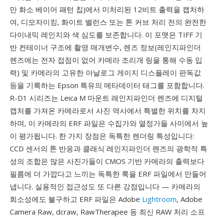
만 화소 베이어 패턴 칩)에서 미처리된 12비트 출력을 캡처하
여, 디모자이킹, 화이트 밸런스 또는 톤 커브 처리 전의 완전한
다이내믹 레인지와 색 심도를 보존합니다. 이 포맷은 TIFF 기
반 컨테이너 구조에 촬영 매개변수, 렌즈 정보(레인지파인더
렌즈에는 전자 접점이 없어 카메라 조리개 링을 통해 수동 입
력) 및 카메라의 고유한 아날로그 게이지 디스플레이 판독값
등을 기록하는 Epson 특유의 메타데이터 태그를 포함합니다.
R-D1 시리즈는 Leica M 마운트 레인지파인더 렌즈에 디지털
캡처를 가져온 카메라로서 사진 역사에서 특별한 위치를 차지
하며, 이 카메라의 ERF 파일은 수집가와 열정가들 사이에서 높
이 평가됩니다. 한 가지 장점은 독특한 렌더링 특성입니다:
CCD 센서의 톤 반응과 클래식 레인지파인더 렌즈의 광학적 특
성의 조합은 많은 사진가들이 CMOS 기반 카메라의 출력보다
필름에 더 가깝다고 느끼는 독특한 룩을 ERF 파일에서 만들어
냅니다. 실용적인 접근성도 또 다른 강점입니다 — 카메라의
희소성에도 불구하고 ERF 파일은 Adobe
Lightroom
, Adobe
Camera Raw, dcraw, RawTherapee 등 최신 RAW 처리 소프