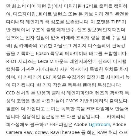
만 화소 베이어 패턴 칩)에서 미처리된 12비트 출력을 캡처하
여, 디모자이킹, 화이트 밸런스 또는 톤 커브 처리 전의 완전한
다이내믹 레인지와 색 심도를 보존합니다. 이 포맷은 TIFF 기
반 컨테이너 구조에 촬영 매개변수, 렌즈 정보(레인지파인더
렌즈에는 전자 접점이 없어 카메라 조리개 링을 통해 수동 입
력) 및 카메라의 고유한 아날로그 게이지 디스플레이 판독값
등을 기록하는 Epson 특유의 메타데이터 태그를 포함합니다.
R-D1 시리즈는 Leica M 마운트 레인지파인더 렌즈에 디지털
캡처를 가져온 카메라로서 사진 역사에서 특별한 위치를 차지
하며, 이 카메라의 ERF 파일은 수집가와 열정가들 사이에서 높
이 평가됩니다. 한 가지 장점은 독특한 렌더링 특성입니다:
CCD 센서의 톤 반응과 클래식 레인지파인더 렌즈의 광학적 특
성의 조합은 많은 사진가들이 CMOS 기반 카메라의 출력보다
필름에 더 가깝다고 느끼는 독특한 룩을 ERF 파일에서 만들어
냅니다. 실용적인 접근성도 또 다른 강점입니다 — 카메라의
희소성에도 불구하고 ERF 파일은 Adobe
Lightroom
, Adobe
Camera Raw, dcraw, RawTherapee 등 최신 RAW 처리 소프