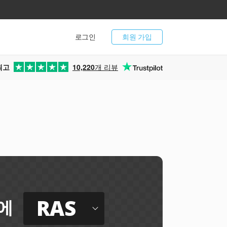
로그인
회원 가입
최고
10,220
개 리뷰
RAS
에