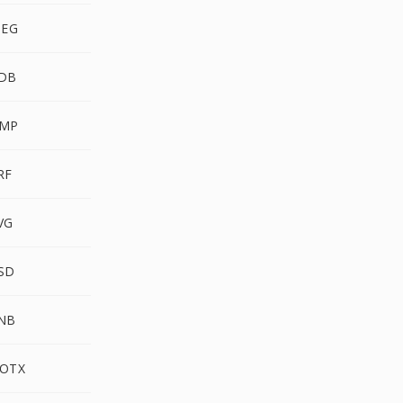
PEG
DB
BMP
RF
VG
SD
NB
OTX