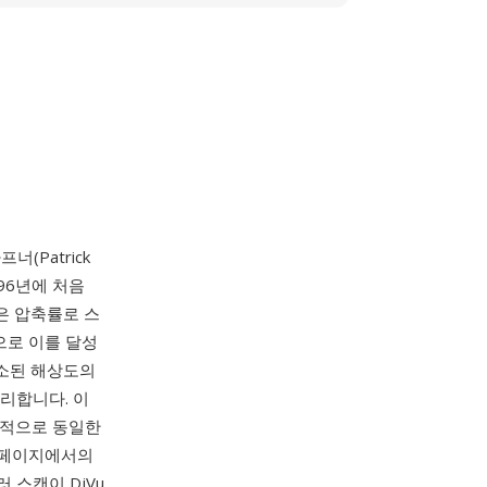
프너(Patrick
96년에 처음
은 압축률로 스
으로 이를 달성
축소된 해상도의
리합니다. 이
반적으로 동일한
캔 페이지에서의
러 스캔이 DjVu