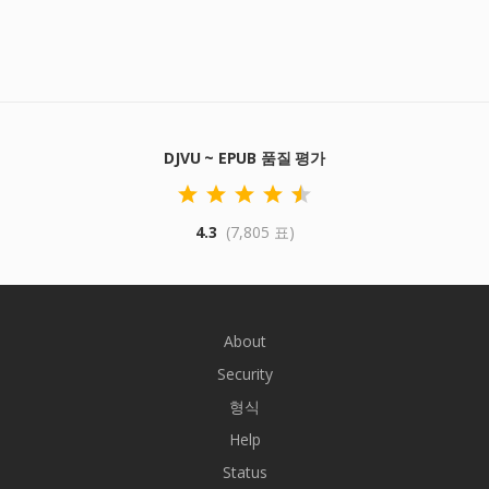
DJVU ~ EPUB 품질 평가
4.3
(7,805 표)
About
Security
형식
Help
Status