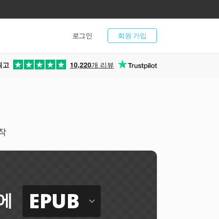
로그인
회원 가입
최고
10,220
개 리뷰
작
EPUB
에