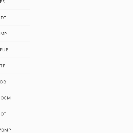
PS
ODT
BMP
EPUB
TF
PDB
DOCM
DOT
WBMP