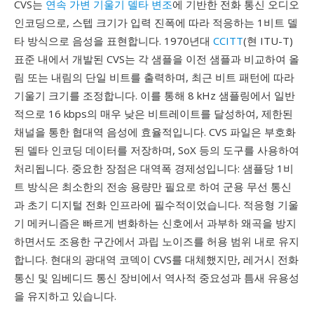
CVS는
연속 가변 기울기 델타 변조
에 기반한 전화 통신 오디오
인코딩으로, 스텝 크기가 입력 진폭에 따라 적응하는 1비트 델
타 방식으로 음성을 표현합니다. 1970년대
CCITT
(현 ITU-T)
표준 내에서 개발된 CVS는 각 샘플을 이전 샘플과 비교하여 올
림 또는 내림의 단일 비트를 출력하며, 최근 비트 패턴에 따라
기울기 크기를 조정합니다. 이를 통해 8 kHz 샘플링에서 일반
적으로 16 kbps의 매우 낮은 비트레이트를 달성하여, 제한된
채널을 통한 협대역 음성에 효율적입니다. CVS 파일은 부호화
된 델타 인코딩 데이터를 저장하며, SoX 등의 도구를 사용하여
처리됩니다. 중요한 장점은 대역폭 경제성입니다: 샘플당 1비
트 방식은 최소한의 전송 용량만 필요로 하여 군용 무선 통신
과 초기 디지털 전화 인프라에 필수적이었습니다. 적응형 기울
기 메커니즘은 빠르게 변화하는 신호에서 과부하 왜곡을 방지
하면서도 조용한 구간에서 과립 노이즈를 허용 범위 내로 유지
합니다. 현대의 광대역 코덱이 CVS를 대체했지만, 레거시 전화
통신 및 임베디드 통신 장비에서 역사적 중요성과 틈새 유용성
을 유지하고 있습니다.