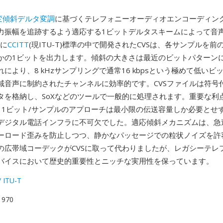
変傾斜デルタ変調
に基づくテレフォニーオーディオエンコーディン
力振幅を追跡するよう適応する1ビットデルタスキームによって音
代に
CCITT
(現ITU-T)標準の中で開発されたCVSは、各サンプルを
かの1ビットを出力します。傾斜の大きさは最近のビットパターン
により、8 kHzサンプリングで通常16 kbpsという極めて低いビ
域音声に制約されたチャンネルに効率的です。CVSファイルは符号
タを格納し、SoXなどのツールで一般的に処理されます。重要な利
— 1ビット/サンプルのアプローチは最小限の伝送容量しか必要とせ
デジタル電話インフラに不可欠でした。適応傾斜メカニズムは、急
ーロード歪みを防止しつつ、静かなパッセージでの粒状ノイズを許
の広帯域コーデックがCVSに取って代わりましたが、レガシーテレ
バイスにおいて歴史的重要性とニッチな実用性を保っています。
/ ITU-T
 1970