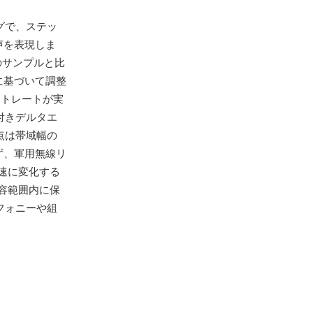
グで、ステッ
声を表現しま
前のサンプルと比
に基づいて調整
ットレートが実
付きデルタエ
点は帯域幅の
ず、軍用無線リ
速に変化する
容範囲内に保
フォニーや組