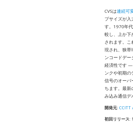
CVSは
連続可
プサイズが入
す。1970年
較し、上か下
されます。これ
現され、狭帯
ンコードデー
経済性です 
ンクや初期の
信号のオーバ
ちます。最新
み込み通信デ
開発元
:
CCITT 
初回リリース
: