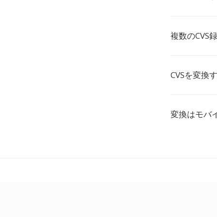
複数のCVS
CVSを変換
変換はモバ