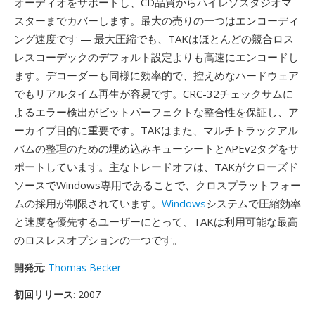
オーディオをサポートし、CD品質からハイレゾスタジオマ
スターまでカバーします。最大の売りの一つはエンコーディ
ング速度です — 最大圧縮でも、TAKはほとんどの競合ロス
レスコーデックのデフォルト設定よりも高速にエンコードし
ます。デコーダーも同様に効率的で、控えめなハードウェア
でもリアルタイム再生が容易です。CRC-32チェックサムに
よるエラー検出がビットパーフェクトな整合性を保証し、ア
ーカイブ目的に重要です。TAKはまた、マルチトラックアル
バムの整理のための埋め込みキューシートとAPEv2タグをサ
ポートしています。主なトレードオフは、TAKがクローズド
ソースでWindows専用であることで、クロスプラットフォー
ムの採用が制限されています。
Windows
システムで圧縮効率
と速度を優先するユーザーにとって、TAKは利用可能な最高
のロスレスオプションの一つです。
開発元
:
Thomas Becker
初回リリース
: 2007