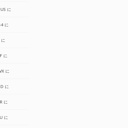
PUS に
64 に
 に
F に
VX に
ND に
R に
U に