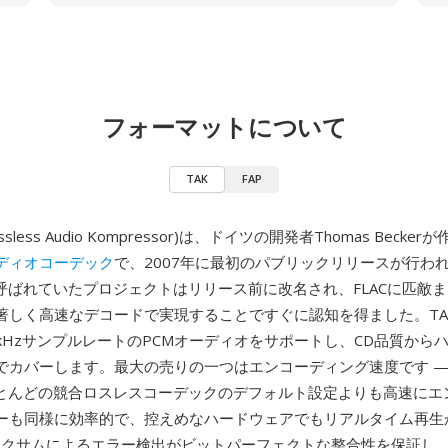
フォーマットについて
TAK
FAP
 lossless Audio Kompressor)は、ドイツの開発者Thomas Beck
ディオコーデック
で、2007年に最初のパブリックリリースが行わ
Cと呼ばれていたプロジェクトはリリース前に改名され、FLACに匹敵
著しく高速なデコードで実現することですぐに認知を得ました。TA
 kHzサンプルレートのPCMオーディオをサポートし、CD品質から
でカバーします。最大の売りの一つはエンコーディング速度です —
ほとんどの競合ロスレスコーデックのデフォルト設定よりも高速にエ
ーも同様に効率的で、控えめなハードウェアでもリアルタイム再生
チェックサムによるエラー検出がビットパーフェクトな整合性を保証し