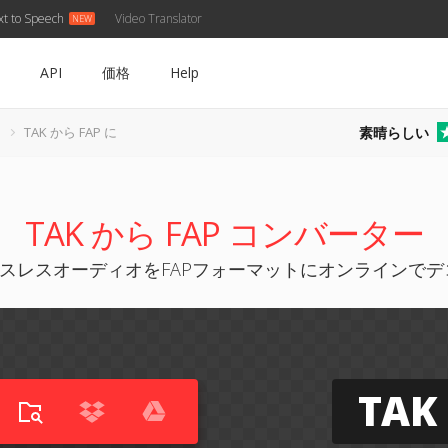
xt to Speech
Video Translator
API
価格
Help
素晴らしい
TAK から FAP に
TAK から FAP コンバーター
ロスレスオーディオをFAPフォーマットにオンラインで
TAK