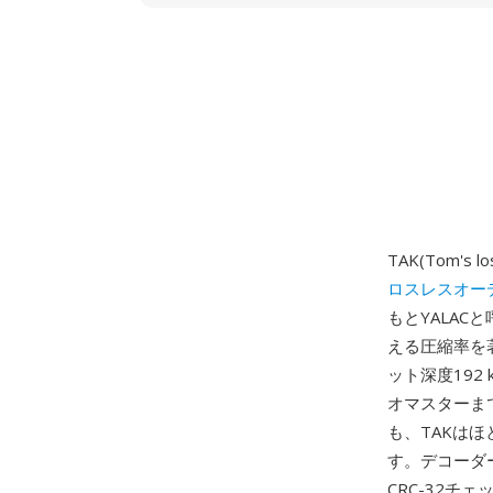
TAK(Tom's
ロスレスオー
もとYALA
える圧縮率を
ット深度192
オマスターま
も、TAKは
す。デコーダ
CRC-32