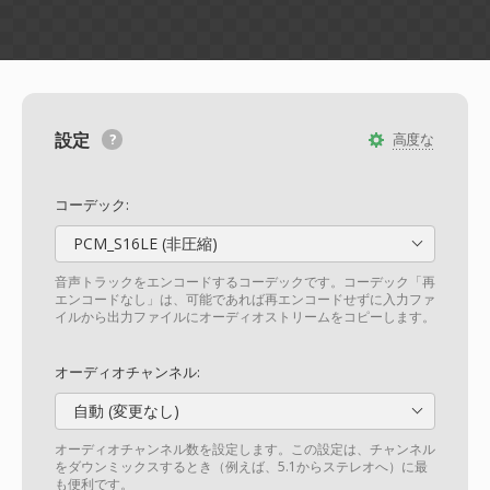
設定
高度な
コーデック:
PCM_S16LE (非圧縮)
音声トラックをエンコードするコーデックです。コーデック「再
エンコードなし」は、可能であれば再エンコードせずに入力ファ
イルから出力ファイルにオーディオストリームをコピーします。
オーディオチャンネル:
自動 (変更なし)
オーディオチャンネル数を設定します。この設定は、チャンネル
をダウンミックスするとき（例えば、5.1からステレオへ）に最
も便利です。