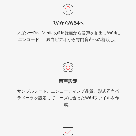
うエンジニアやプロデューサーにとって、W64
はWAVの信頼性とシンプルさを、煩わしいサイ
RMからW64へ
ズ制限なしに提供します。
レガシーRealMediaのRM録画から音声を抽出しW64に
エンコード — 独自ビデオから専門音声への橋渡し。
音声設定
サンプルレート、エンコーディング品質、形式固有パ
ラメータを設定してニーズに合ったW64ファイルを作
成。