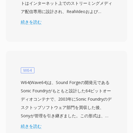
トはインターネット上でのストリーミングメディ
ア配信専用に設計され、RealVideoおよび
RealAudioコーデックを低帯域幅再生に最適化さ
続きを読む
れたコンテナにパッケージしています。RMは
1990年代後半から2000年代初頭にかけて支配的
なストリーミングフォーマットの一つとなり、当
時RealPlayerは最も広くインストールされたメデ
ィアアプリケーションの一つであり、
RealNetworksはブロードバンドが普及する以前
W64
にバッファ付きストリーミングビデオの概念を先
W64(Wave64)は、Sound Forgeの開発元である
駆けました。フォーマットは固定ビットレートエ
Sonic Foundryがもともと設計した64ビットオー
ンコーディングと前方誤り訂正をサポートするプ
ディオコンテナで、2003年にSonic Foundryのデ
ロプライエタリなコンテナ構造を使用し、不安定
スクトップソフトウェア部門を買収した後、
なダイヤルアップ回線でも比較的スムーズな再生
Sonyが管理を引き継ぎました。この形式は、長
を可能にしました。RMファイルは異なるビット
時間の録音セッション、マルチチャンネルキャプ
続きを読む
レートの複数のストリームを格納でき、
チャ、高サンプルレートプロダクションで問題と