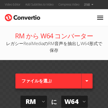
Video Editor
Add Subtitles to Video
Compress Video
詳細
RM から W64 コンバーター
レガシーRealMediaのRM音声を抽出しW64形式で
保存
ファイルを選ぶ
RM
W64
に