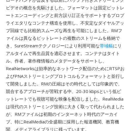
ロードバンドが普及する以前にバッファ付きストリーミング
ビデオの概念を先駆けました。フォーマットは固定ビットレ
ートエンコーディングと前方誤り訂正をサポートするプロプ
ライエタリなコンテナ構造を使用し、不安定なダイヤルアッ
プ回線でも比較的スムーズな再生を可能にしました。RMフ
ァイルは異なるビットレートの複数のストリームを格納で
き、SureStreamテクノロジーにより利用可能な
帯域幅
にリ
アルタイムで再生品質を適応させます。コンテナはタイト
ル、作者、著作権情報のメタデータをサポートし、
RealNetworksは効率的なネットワーク配信のためにRTSPお
よびPNAストリーミングプロトコルもフォーマットと並行し
て開発しました。RMの圧縮はその時代としては印象的で、
競合するアプローチが苦戦する中、20-30 kbpsという低ビ
ットレートでも視聴可能な映像を配信しました。RealMedia
は現代のストリーミング技術に大きく取って代わられました
が、RMファイルは初期のインターネット時代のアーカイ
ブ、特にRealMediaの全盛期に採用した報道機関、教育機
関、メディアライブラリに残っています。