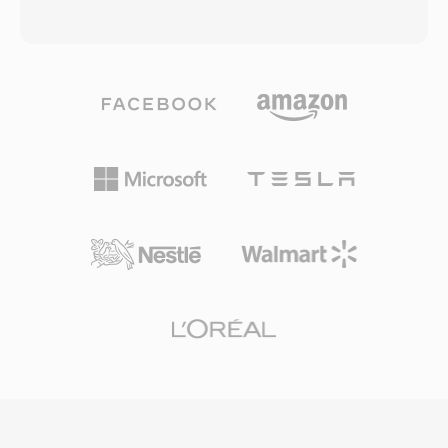
SureStreamテクノロジーにより利用可能な帯域
なるMicrosoftの32ビットRIFF/WAV仕様が課す4
幅にリアルタイムで再生品質を適応させます。コ
GBのファイルサイズ制限に直接対応していま
ンテナはタイトル、作者、著作権情報のメタデー
す。W64はチャンク識別子とサイズフィールド
タをサポートし、RealNetworksは効率的なネッ
を64ビットに拡張し、4文字コードの代わりに
トワーク配信のためにRTSPおよびPNAストリー
GUIDを使用することでこれを達成しています。
ミングプロトコルもフォーマットと並行して開発
この構造的変更により、ファイルはエクサバイト
しました。RMの圧縮はその時代としては印象的
単位のサイズに達することが可能で、実質的にい
で、競合するアプローチが苦戦する中、20-30
かなる実用的なストレージ制約も排除します。形
kbpsという低ビットレートでも視聴可能な映像
式は任意のサンプルレート、ビット深度、チャン
を配信しました。RealMediaは現代のストリーミ
ネル構成をサポートし、映画音楽のスコアリン
ング技術に大きく取って代わられましたが、RM
グ、ライブコンサート録音、科学データ取得に適
ファイルは初期のインターネット時代のアーカイ
しています。Sound Forge、Audacity、およびそ
ブ、特にRealMediaの全盛期に採用した報道機
の他のプロフェッショナルデジタルオーディオワ
関、教育機関、メディアライブラリに残っていま
ークステーションがシームレスなインポートとエ
す。
クスポートのためにW64をネイティブサポート
しています。長時間の高忠実度素材を日常的に扱