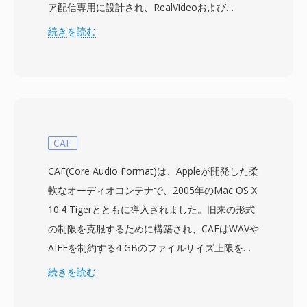
ア配信専用に設計され、RealVideoおよび
RealAudioコーデックを低帯域幅再生に最適化さ
続きを読む
れたコンテナにパッケージしています。RMは
1990年代後半から2000年代初頭にかけて支配的
なストリーミングフォーマットの一つとなり、当
時RealPlayerは最も広くインストールされたメデ
ィアアプリケーションの一つであり、
RealNetworksはブロードバンドが普及する以前
CAF
にバッファ付きストリーミングビデオの概念を先
CAF(Core Audio Format)は、Appleが開発した柔
駆けました。フォーマットは固定ビットレートエ
軟なオーディオコンテナで、2005年のMac OS X
ンコーディングと前方誤り訂正をサポートするプ
10.4 Tigerとともに導入されました。旧来の形式
ロプライエタリなコンテナ構造を使用し、不安定
の制限を克服するために構築され、CAFはWAVや
なダイヤルアップ回線でも比較的スムーズな再生
AIFFを制約する4 GBのファイルサイズ上限を排
を可能にしました。RMファイルは異なるビット
除し、理論上は無制限の長さをサポートします。
続きを読む
レートの複数のストリームを格納でき、
コンテナはAAC、ALAC、MP3、リニアPCM、
SureStreamテクノロジーにより利用可能な帯域
IMA ADPCMなど、事実上あらゆるコーデックを