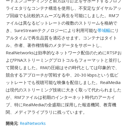
ートエンコーディングと前方誤り訂正をサポートするプロプ
ライエタリなコンテナ構造を使用し、不安定なダイヤルアッ
プ回線でも比較的スムーズな再生を可能にしました。RMフ
ァイルは異なるビットレートの複数のストリームを格納で
き、SureStreamテクノロジーにより利用可能な
帯域幅
にリ
アルタイムで再生品質を適応させます。コンテナはタイト
ル、作者、著作権情報のメタデータをサポートし、
RealNetworksは効率的なネットワーク配信のためにRTSPお
よびPNAストリーミングプロトコルもフォーマットと並行し
て開発しました。RMの圧縮はその時代としては印象的で、
競合するアプローチが苦戦する中、20-30 kbpsという低ビ
ットレートでも視聴可能な映像を配信しました。RealMedia
は現代のストリーミング技術に大きく取って代わられました
が、RMファイルは初期のインターネット時代のアーカイ
ブ、特にRealMediaの全盛期に採用した報道機関、教育機
関、メディアライブラリに残っています。
開発元
:
RealNetworks