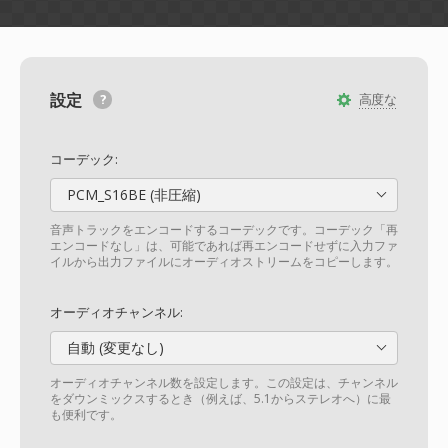
設定
高度な
コーデック:
PCM_S16BE (非圧縮)
音声トラックをエンコードするコーデックです。コーデック「再
エンコードなし」は、可能であれば再エンコードせずに入力ファ
イルから出力ファイルにオーディオストリームをコピーします。
オーディオチャンネル:
自動 (変更なし)
オーディオチャンネル数を設定します。この設定は、チャンネル
をダウンミックスするとき（例えば、5.1からステレオへ）に最
も便利です。