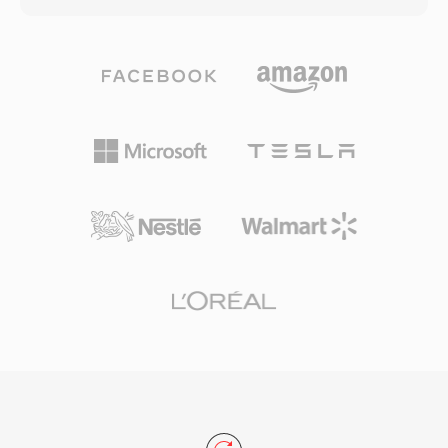
幅にリアルタイムで再生品質を適応させます。コ
統一されたラッパー内に収容します。チャンクベ
ンテナはタイトル、作者、著作権情報のメタデー
ースのアーキテクチャにより、チャンネルレイア
タをサポートし、RealNetworksは効率的なネッ
ウト、マーカー領域、アノテーション、MIDIデ
トワーク配信のためにRTSPおよびPNAストリー
ータなどのリッチなメタデータとともにオーディ
ミングプロトコルもフォーマットと並行して開発
オを格納します。決定的な利点は、極めて長い録
しました。RMの圧縮はその時代としては印象的
音の処理です — 放送局やフィールドレコーディ
で、競合するアプローチが苦戦する中、20-30
ストは、サイズの制限なく数時間の連続オーディ
kbpsという低ビットレートでも視聴可能な映像
オをキャプチャできます。柔軟なコーデックサポ
を配信しました。RealMediaは現代のストリーミ
ートはもう一つの強みで、コンテンツが高解像度
ング技術に大きく取って代わられましたが、RM
の24ビット/192 kHzロスレスオーディオであれ
ファイルは初期のインターネット時代のアーカイ
圧縮音声であれ、1つのコンテナで対応できま
ブ、特にRealMediaの全盛期に採用した報道機
す。AppleのCore Audioフレームワークは
関、教育機関、メディアライブラリに残っていま
macOSとiOSでネイティブサポートを提供し、
す。
Logic ProやFinal Cut Proなどのプロフェッショ
ナルアプリケーションで低遅延再生を保証しま
す。多様性とスケーラビリティの両方を必要とす