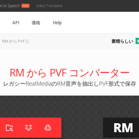
xt to Speech
Video Translator
API
価格
Help
素晴らしい
RM から PVF に
RM から PVF コンバーター
レガシーRealMediaのRM音声を抽出しPVF形式で保存
RM