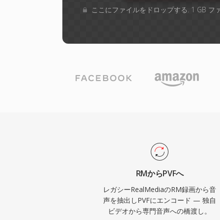
ここにファイルをドロップする. 1 GB 
RMからPVFへ
レガシーRealMediaのRM録画から音
声を抽出しPVFにエンコード — 独自
ビデオから専門音声への橋渡し。