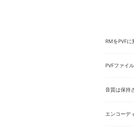
RMをPVF
PVFファイ
音質は保持
エンコーデ