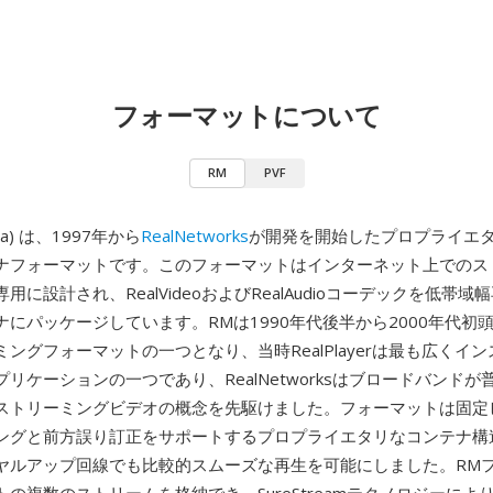
フォーマットについて
RM
PVF
dia) は、1997年から
RealNetworks
が開発を開始したプロプライエ
ナフォーマットです。このフォーマットはインターネット上でのス
用に設計され、RealVideoおよびRealAudioコーデックを低帯
ナにパッケージしています。RMは1990年代後半から2000年代初
ングフォーマットの一つとなり、当時RealPlayerは最も広くイ
リケーションの一つであり、RealNetworksはブロードバンド
ストリーミングビデオの概念を先駆けました。フォーマットは固定
ングと前方誤り訂正をサポートするプロプライエタリなコンテナ構
ヤルアップ回線でも比較的スムーズな再生を可能にしました。RM