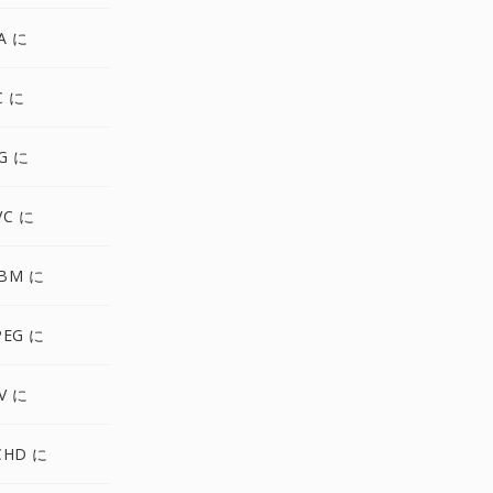
A に
C に
G に
VC に
BM に
PEG に
V に
CHD に