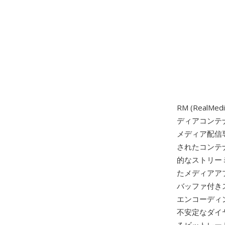
RM (RealMe
ディアコンテ
メディア配信専
されたコンテ
的なストリーミ
たメディアアプ
バッファ付き
エンコーディ
不安定なダイ