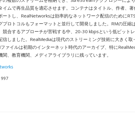
の複数のストリームを格納でき、SureStreamテクノロジーによ
タイムで再生品質を適応させます。コンテナはタイトル、作者、著
ートし、RealNetworksは効率的なネットワーク配信のためにRTS
グプロトコルもフォーマットと並行して開発しました。RMの圧縮
競合するアプローチが苦戦する中、20-30 kbpsという低ビット
信しました。RealMediaは現代のストリーミング技術に大きく
ファイルは初期のインターネット時代のアーカイブ、特にRealMed
機関、教育機関、メディアライブラリに残っています。
tworks
 1997