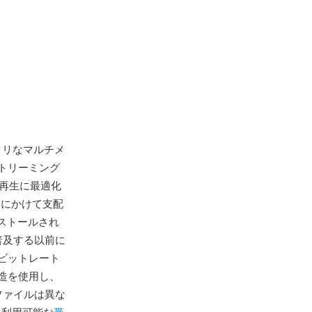
タリなマルチメ
トリーミング
域幅再生に最適化
頭にかけて支配
ンストールされ
が普及する以前に
ビットレート
造を使用し、
ファイルは異な