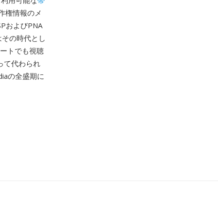
り利用可能な
帯
作権情報のメ
PおよびPNA
はその時代とし
レートでも視聴
取って代わられ
iaの全盛期に