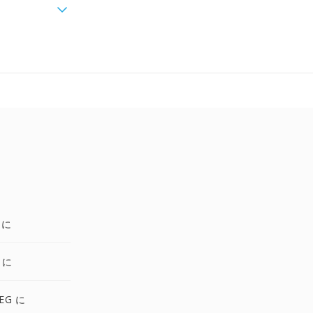
 に
 に
EG に