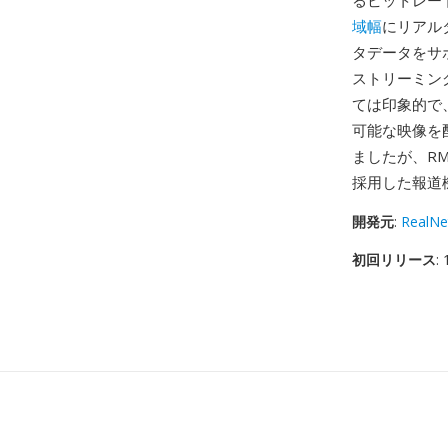
るビットレート
域幅
にリアル
タデータをサポ
ストリーミン
ては印象的で、
可能な映像を配
ましたが、RM
採用した報道
開発元
:
RealNe
初回リリース
: