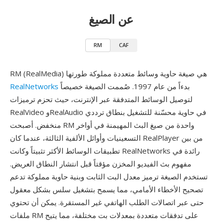
عن الصيغ
RM
CAF
RM (RealMedia) هي صيغة حاوية وسائط متعددة مملوكة طورتها
بدءاً من عام 1997. صُممت الصيغة خصيصاً
RealNetworks
لتوصيل الوسائط المتدفقة عبر الإنترنت، حيث تحزم ترميزات
RealVideo وRealAudio في حاوية محسّنة للتشغيل بنطاق ترددي
منخفض. أصبحت RM واحدة من صيغ البث المهيمنة في أواخر
التسعينيات وأوائل الألفية الثالثة، عندما كان RealPlayer من بين
تطبيقات الوسائط الأكثر تثبيتاً وكانت RealNetworks رائدة في
مفهوم بث الفيديو المخزن مؤقتاً قبل انتشار النطاق العريض.
تستخدم الصيغة ترميز معدل البت الثابت وبنية حاوية مملوكة تدعم
تصحيح الأخطاء الأمامي، مما يسمح بتشغيل سلس بشكل معقول
حتى عبر اتصالات الطلب الهاتفي غير المستقرة. يمكن أن تحتوي
ملفات RM على تدفقات متعددة بمعدلات بت مختلفة، مما يتيح