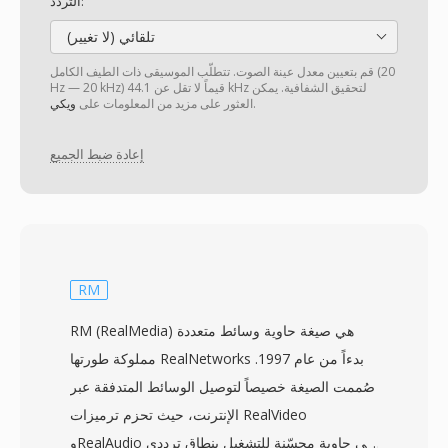
التردد:
تلقائي (لا تغيير)
قم بتعيين معدل عينة الصوت. تتطلّب الموسيقى ذات الطيف الكامل (20
Hz — 20 kHz) قيماً لا تقل عن 44.1 kHz لتحقيق الشفافية. يمكن
.
العثور على مزيد من المعلومات على
ويكي
إعادة ضبط الجميع
RM
RM (RealMedia) هي صيغة حاوية وسائط متعددة
مملوكة طورتها RealNetworks بدءاً من عام 1997.
صُممت الصيغة خصيصاً لتوصيل الوسائط المتدفقة عبر
الإنترنت، حيث تحزم ترميزات RealVideo
وRealAudio في حاوية محسّنة للتشغيل بنطاق ترددي