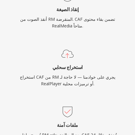
إنقاذ الصيغة
أنقذ الصوت من RM المنقرضة. CAF تضمن بقاء محتوى
RealMedia متاحاً.
استخراج سحابي
استخراج CAF من RM يجري على خوادمنا — لا حاجة لـ
RealPlayer أو ترميزات محلية.
ملفات آمنة
تُمسح ملفات RM بعد المعالجة. نتائج CAF تُحذف خلال 24