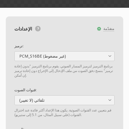
الإعدادات
متقدّمة
ترميز:
PCM_S16BE (غير مضغوط)
برنامج الترميز لترميز المسار الصوتي. يقوم برنامج الترميز "بدون إعادة
ترميز" بنسخ دفق الصوت من ملف الإدخال إلى الإخراج دون إعادة ترميز
إن أمكن.
قنوات الصوت:
تلقائي (لا تغيير)
قم بتعيين عدد القنوات الصوتية. يكون هذا الإعداد أكثر فائدة عند اختزال
القنوات (على سبيل المثال، من 5.1 إلى ستيريو).