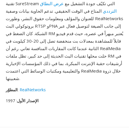
تقنية SureStream التي تكيّف جودة التشغيل مع
عرض النطاق
الترددي
المتاح في الوقت الحقيقي. تدعم الحاوية بيانات وصفية
للعنوان والمؤلف ومعلومات حقوق النشر، وطورت RealNetworks
بروتوكولي البث RTSP وPNA إلى جانب الصيغة لتوصيل فعال عبر
الشبكة. كان الضغط في RM يُعتبر مبهراً في عصره، حيث قدم فيديو
قابلاً للمشاهدة بمعدلات بت منخفضة تصل إلى 20-30 كيلوبت في
الثانية عندما كانت المقاربات المنافسة تعاني. رغم أن RealMedia
حلت محلها تقنيات البث الحديثة إلى حد كبير، تظل ملفات RM في
أرشيفات حقبة الإنترنت المبكرة، بما في ذلك المؤسسات الإخبارية
والتعليمية ومكتبات الوسائط التي اعتمدت RealMedia خلال ذروة
شعبيتها.
RealNetworks
:
المطوّر
الإصدار الأول
: 1997