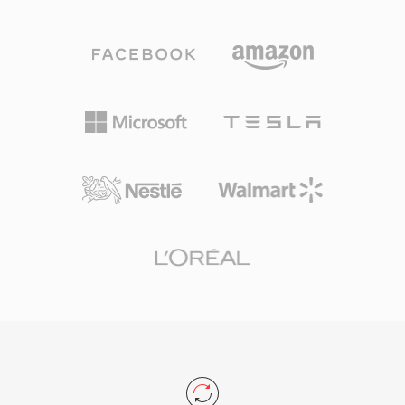
الصوت إلى جانب بيانات وصفية غنية تشمل مخططات
عصره، حيث قدم فيديو قابلاً للمشاهدة بمعدلات بت
القنوات ومناطق العلامات والتعليقات التوضيحية
منخفضة تصل إلى 20-30 كيلوبت في الثانية عندما
وبيانات MIDI. من أبرز مزاياه التعامل مع التسجيلات
كانت المقاربات المنافسة تعاني. رغم أن RealMedia
الطويلة جداً: يمكن للمذيعين ومسجّلي الميدان التقاط
حلت محلها تقنيات البث الحديثة إلى حد كبير، تظل
ساعات من الصوت المستمر دون قيود حجمية. دعم
ملفات RM في أرشيفات حقبة الإنترنت المبكرة، بما
المرمّزات المتعددة هو نقطة قوة أخرى، حيث تعمل
في ذلك المؤسسات الإخبارية والتعليمية ومكتبات
حاوية واحدة سواء كان المحتوى صوتاً بدون فقدان
الوسائط التي اعتمدت RealMedia خلال ذروة شعبيتها.
بدقة 24 بت/192 كيلوهرتز أو كلاماً مضغوطاً. يوفر
إطار عمل Core Audio من Apple دعماً أصلياً على
macOS وiOS، مما يضمن تشغيلاً منخفض زمن
الاستجابة في التطبيقات الاحترافية مثل Logic Pro
وFinal Cut Pro. لسير عمل منظومة Apple التي
تتطلب التنوع والقدرة على التوسع، يعد CAF خياراً
استثنائياً.