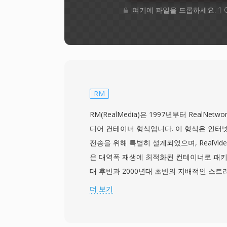
여기에 파일을 드롭하세요. 1 
RM
RM(RealMedia)은 1997년부터 RealNet
디어 컨테이너 형식입니다. 이 형식은 인터
전송을 위해 특별히 설계되었으며, RealVideo
은 대역폭 재생에 최적화된 컨테이너로 패키징
대 후반과 2000년대 초반의 지배적인 스트
으며, 당시 RealPlayer는 가장 널리 설치
더 보기
나였고, RealNetworks는 광대역이 보급
비디오 개념을 개척했습니다. 이 형식은 고