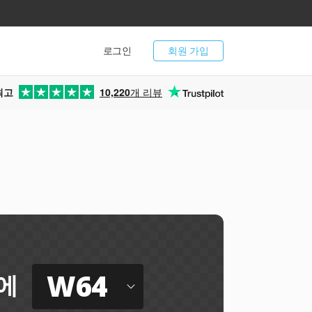
로그인
회원 가입
최고
10,220
개 리뷰
W64
에