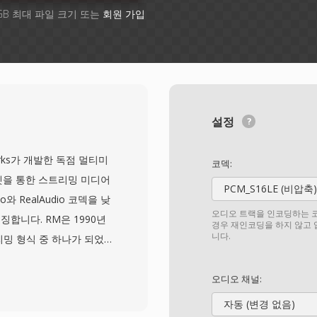
GB 최대 파일 크기 또는
회원 가입
설정
works가 개발한 독점 멀티미
코덱:
넷을 통한 스트리밍 미디어
PCM_S16LE (비압축)
와 RealAudio 코덱을 낮
오디오 트랙을 인코딩하는 코
합니다. RM은 1990년
경우 재인코딩을 하지 않고
니다.
리밍 형식 중 하나가 되었
된 미디어 애플리케이션 중 하
되기 전에 버퍼링된 스트리밍
오디오 채널:
정 비트레이트 인코딩과 전
자동 (변경 없음)