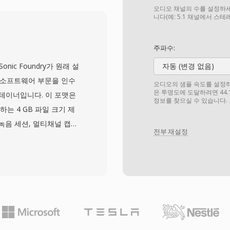
조를 사용하여, 불안정한
오디오 채널의 수를 설정하세
재생을 가능하게 합니다.
니다(예: 5.1 채널에서 스
트림을 포함할 수 있어, 사
품질을 조절하는
주파수:
컨테이너는 제목, 저자, 저작
Sonic Foundry가 원래 설
자동 (변경 없음)
works는 효율적인 네트워
스크톱 소프트웨어 부문을 인수
오디오의 샘플 속도를 설정하세요
로토콜을 이 형식과 함께 개
은 투명도에 도달하려면 44.
컨테이너입니다. 이 포맷은
정보를 찾으실 수 있습니다.
상적인 것으로 평가되었으
부과하는 4 GB 파일 크기 제
ps의 낮은 비트레이트에서도
녹음 세션, 멀티채널 캡처,
edia는 현대 스트리밍 기
전부 재설정
. W64는 청크 식별자와
리던 시절 RealMedia
 대신 GUID를 사용하여
라이브러리의 초기 인터넷 시
 크기가 엑사바이트 단위까
. 이 포맷은 임의의 샘
 영화 스코어링, 라이브 콘
 Forge, Audacity
네이티브 W64 지원을 제