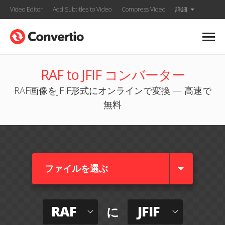
Video Editor
Add Subtitles to Video
Compress Video
詳細
RAF to JFIF コンバーター
RAF画像をJFIF形式にオンラインで変換 — 高速で
無料
ファイルを選ぶ
RAF
JFIF
に