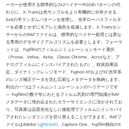
ーカーが使用する標準的な2x2ベイヤーRGGBパターンの代
わりに、X-Transは色サンプルをより有機的に分布させる
6x6の半ランダムパターンを使用し、光学ローパスフィルタ
ーを必要とせずにモアレと偽色を低減します。X-Transセン
サーからのRAFファイルは、標準的なベイヤー処理とは異な
る専用のデモザイクアルゴリズムを必要とします。フォーマ
ットは、Fujifilmのフィルムシミュレーションモード選択
（Provia、Velvia、Astia、Classic Chrome、Acrosなど、ア
ナログフィルムにインスパイアされたもの）、粒状効果設
定、ダイナミックレンジモード、Fujinon XFおよびXC光学系
のレンズ補正データを含む広範なメタデータを格納します。
利点の一つはフィルムシミュレーションのヘリテージです
— Fujifilmの数十年にわたるフィルム乳剤の専門知識がRAF
メタデータに埋め込まれたカラーサイエンスに活かされてお
り、写真家は品質劣化なしに後処理でフィルムにインスパイ
アされたレンダリングを切り替えることができます。RAFフ
ァイルはAdobe
Lightroom
、Capture One、Fujifilm独自のX