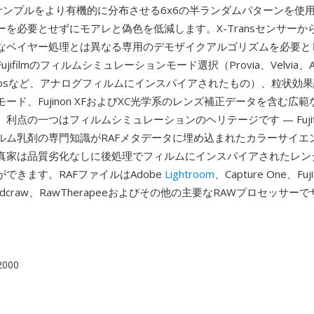
は色サンプルをより有機的に分布させる6x6の半ランダムパターンを使
を必要とせずにモアレと偽色を低減します。X-Transセンサーから
なベイヤー処理とは異なる専用のデモザイクアルゴリズムを必要と
ifilmのフィルムシミュレーションモード選択（Provia、Velvia、Asti
Acrosなど、アナログフィルムにインスパイアされたもの）、粒状効
ード、Fujinon XFおよびXC光学系のレンズ補正データを含む広
利点の一つはフィルムシミュレーションのヘリテージです — Fujif
ルム乳剤の専門知識がRAFメタデータに埋め込まれたカラーサイエ
真家は品質劣化なしに後処理でフィルムにインスパイアされたレン
できます。RAFファイルはAdobe
Lightroom
、Capture One、Fuj
io、dcraw、RawTherapeeおよびその他の主要なRAWプロセッサ
 2000