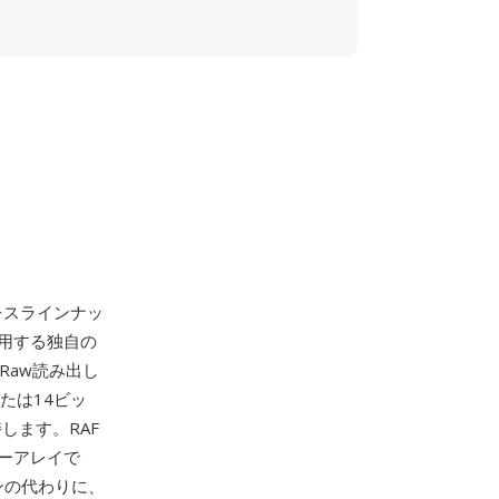
ラーレスラインナッ
用する独自の
のRaw読み出し
または14ビッ
します。RAF
ターアレイで
ンの代わりに、