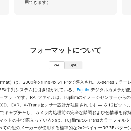
用できます）
フォーマットについて
RAF
DJVU
ormat）は、2000年のFinePix S1 Proで導入され、X-seriesミ
GFX中判システムに引き継がれている、
Fujifilm
デジタルカメラが使
ーマットです。RAFファイルは、Fujifilmのイメージセンサーから
rCCD、EXR、X-Transセンサー設計が注目されます — を12ビット
ルでキャプチャし、カメラ内処理前の完全な階調および色情報を保持
マットの中で際立っているのは、FujifilmのX-Transカラーフィル
べての他のメーカーが使用する標準的な2x2ベイヤーRGGBパター