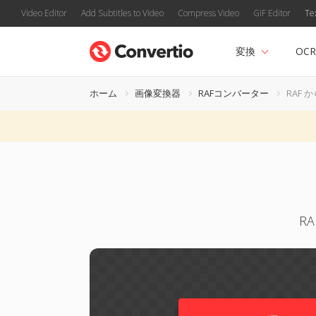
Video Editor
Add Subtitles to Video
Compress Video
GIF Editor
Te
変換
OCR
ホーム
画像変換器
RAFコンバーター
RAF か
R