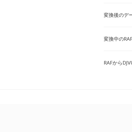
変換後のデ
変換中のRA
RAFからD