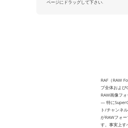
ページにドラッグして下さい.
RAF（RAW F
プ全体および
RAW画像フォ
— 特にSupe
ト/チャンネ
がRAWフォー
す。事実上す