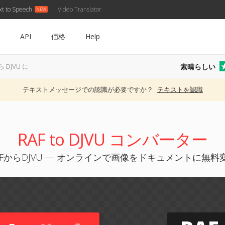
xt to Speech
Video Translator
API
価格
Help
素晴らしい
ら DJVU に
テキストメッセージでの認識が必要ですか？
テキストを認識
RAF to DJVU コンバーター
AFからDJVU — オンラインで画像をドキュメントに無料