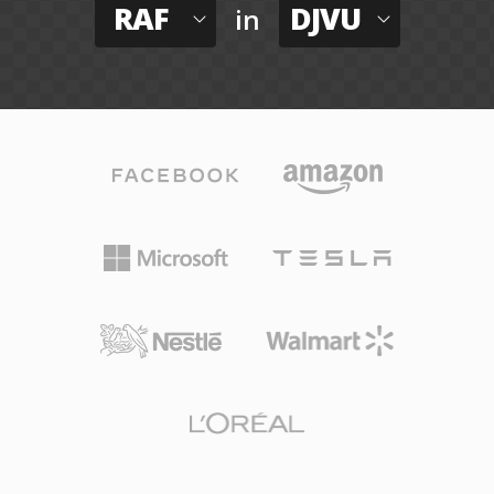
RAF
DJVU
in