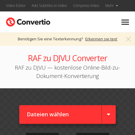
Video Editor
Add Subtitles to Video
Compress Video
Mehr
Benötigen Sie eine Texterkennung?
Erkennen sie text
RAF zu DJVU Converter
RAF zu DJVU — kostenlose Online-Bild-zu-
Dokument-Konvertierung
Dateien wählen