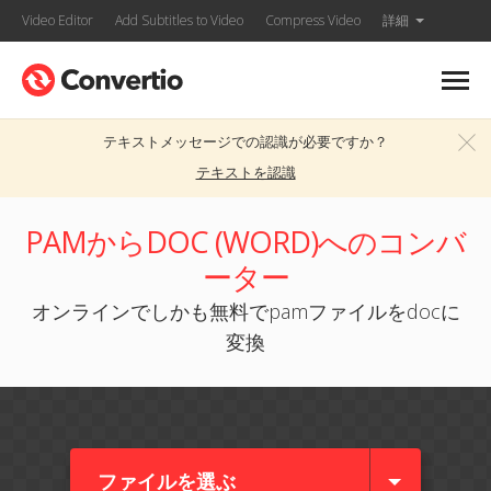
Video Editor
Add Subtitles to Video
Compress Video
詳細
テキストメッセージでの認識が必要ですか？
テキストを認識
PAMからDOC (WORD)へのコンバ
ーター
オンラインでしかも無料でpamファイルをdocに
変換
ファイルを選ぶ