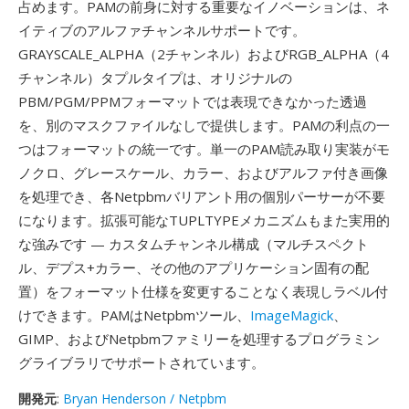
占めます。PAMの前身に対する重要なイノベーションは、ネ
イティブのアルファチャンネルサポートです。
GRAYSCALE_ALPHA（2チャンネル）およびRGB_ALPHA（4
チャンネル）タプルタイプは、オリジナルの
PBM/PGM/PPMフォーマットでは表現できなかった透過
を、別のマスクファイルなしで提供します。PAMの利点の一
つはフォーマットの統一です。単一のPAM読み取り実装がモ
ノクロ、グレースケール、カラー、およびアルファ付き画像
を処理でき、各Netpbmバリアント用の個別パーサーが不要
になります。拡張可能なTUPLTYPEメカニズムもまた実用的
な強みです — カスタムチャンネル構成（マルチスペクト
ル、デプス+カラー、その他のアプリケーション固有の配
置）をフォーマット仕様を変更することなく表現しラベル付
けできます。PAMはNetpbmツール、
ImageMagick
、
GIMP、およびNetpbmファミリーを処理するプログラミン
グライブラリでサポートされています。
開発元
:
Bryan Henderson / Netpbm