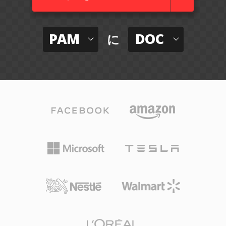
PAM
DOC
に