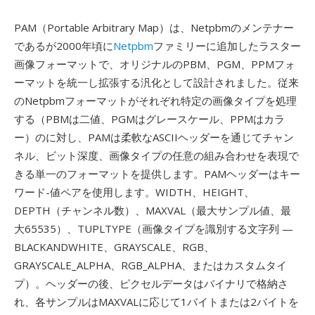
PAM（Portable Arbitrary Map）は、Netpbmのメンテナー
であるが2000年頃に
Netpbm
ファミリーに追加したラスター
画像フォーマットで、オリジナルのPBM、PGM、PPMフォ
ーマットを統一し拡張する汎化として設計されました。従来
のNetpbmフォーマットがそれぞれ特定の画像タイプを処理
する（PBMは二値、PGMはグレースケール、PPMはカラ
ー）のに対し、PAMは柔軟なASCIIヘッダーを通じてチャン
ネル、ビット深度、画像タイプの任意の組み合わせを表現で
きる単一のフォーマットを提供します。PAMヘッダーはキー
ワード-値ペアを使用します。WIDTH、HEIGHT、
DEPTH（チャンネル数）、MAXVAL（最大サンプル値、最
大65535）、TUPLTYPE（画像タイプを識別する文字列 —
BLACKANDWHITE、GRAYSCALE、RGB、
GRAYSCALE_ALPHA、RGB_ALPHA、またはカスタムタイ
プ）。ヘッダーの後、ピクセルデータはバイナリで格納さ
れ、各サンプルはMAXVALに応じて1バイトまたは2バイトを