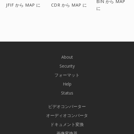
BIN から MAP
JFIF から MAP に
CDR から MAP に
に
About
Security
フォーマット
Help
Status
ビデオコンバーター
オーディオコンバータ
ドキュメント変換
画像変換器