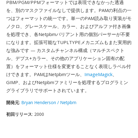
PBM/PGM/PPMフォーマットでは表現できなかった透過
を、別のマスクファイルなしで提供します。PAMの利点の一
つはフォーマットの統一です。単一のPAM読み取り実装がモ
ノクロ、グレースケール、カラー、およびアルファ付き画像
を処理でき、各Netpbmバリアント用の個別パーサーが不要
になります。拡張可能なTUPLTYPEメカニズムもまた実用的
な強みです — カスタムチャンネル構成（マルチスペクト
ル、デプス+カラー、その他のアプリケーション固有の配
置）をフォーマット仕様を変更することなく表現しラベル付
けできます。PAMはNetpbmツール、
ImageMagick
、
GIMP、およびNetpbmファミリーを処理するプログラミン
グライブラリでサポートされています。
開発元
:
Bryan Henderson / Netpbm
初回リリース
: 2000