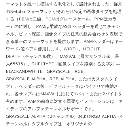
ーマットを統一し拡張する汎化として設計されました。従来
のNetpbmフォーマットがそれぞれ特定の画像タイプを処理
する（PBMは二値、PGMはグレースケール、PPMはカラ
ー）のに対し、PAMは柔軟なASCIIヘッダーを通じてチャン
ネル、ビット深度、画像タイプの任意の組み合わせを表現で
きる単一のフォーマットを提供します。PAMヘッダーはキー
ワード-値ペアを使用します。WIDTH、HEIGHT、
DEPTH（チャンネル数）、MAXVAL（最大サンプル値、最
大65535）、TUPLTYPE（画像タイプを識別する文字列 —
BLACKANDWHITE、GRAYSCALE、RGB、
GRAYSCALE_ALPHA、RGB_ALPHA、またはカスタムタイ
プ）。ヘッダーの後、ピクセルデータはバイナリで格納さ
れ、各サンプルはMAXVALに応じて1バイトまたは2バイトを
占めます。PAMの前身に対する重要なイノベーションは、ネ
イティブのアルファチャンネルサポートです。
GRAYSCALE_ALPHA（2チャンネル）およびRGB_ALPHA（4
チャンネル）タプルタイプは、オリジナルの