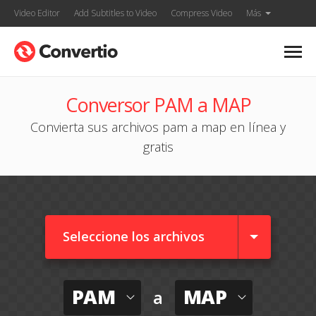
Video Editor
Add Subtitles to Video
Compress Video
Más
Conversor PAM a MAP
Convierta sus archivos pam a map en línea y
gratis
Seleccione los archivos
PAM
MAP
a