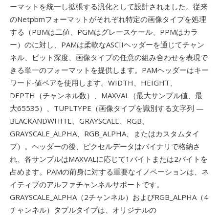
ーマットを統一し拡張する汎化として設計されました。従来
のNetpbmフォーマットがそれぞれ特定の画像タイプを処理
する（PBMは二値、PGMはグレースケール、PPMはカラ
ー）のに対し、PAMは柔軟なASCIIヘッダーを通じてチャン
ネル、ビット深度、画像タイプの任意の組み合わせを表現で
きる単一のフォーマットを提供します。PAMヘッダーはキー
ワード-値ペアを使用します。WIDTH、HEIGHT、
DEPTH（チャンネル数）、MAXVAL（最大サンプル値、最
大65535）、TUPLTYPE（画像タイプを識別する文字列 —
BLACKANDWHITE、GRAYSCALE、RGB、
GRAYSCALE_ALPHA、RGB_ALPHA、またはカスタムタイ
プ）。ヘッダーの後、ピクセルデータはバイナリで格納さ
れ、各サンプルはMAXVALに応じて1バイトまたは2バイトを
占めます。PAMの前身に対する重要なイノベーションは、ネ
イティブのアルファチャンネルサポートです。
GRAYSCALE_ALPHA（2チャンネル）およびRGB_ALPHA（4
チャンネル）タプルタイプは、オリジナルの