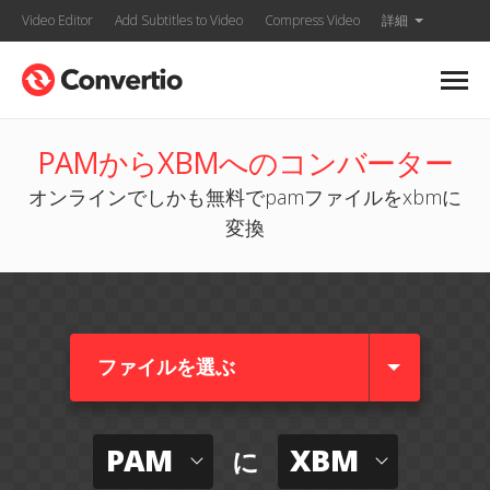
Video Editor
Add Subtitles to Video
Compress Video
詳細
PAMからXBMへのコンバーター
オンラインでしかも無料でpamファイルをxbmに
変換
ファイルを選ぶ
PAM
XBM
に