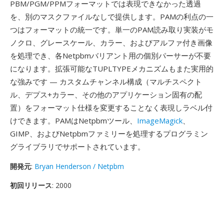
PBM/PGM/PPMフォーマットでは表現できなかった透過
を、別のマスクファイルなしで提供します。PAMの利点の一
つはフォーマットの統一です。単一のPAM読み取り実装がモ
ノクロ、グレースケール、カラー、およびアルファ付き画像
を処理でき、各Netpbmバリアント用の個別パーサーが不要
になります。拡張可能なTUPLTYPEメカニズムもまた実用的
な強みです — カスタムチャンネル構成（マルチスペクト
ル、デプス+カラー、その他のアプリケーション固有の配
置）をフォーマット仕様を変更することなく表現しラベル付
けできます。PAMはNetpbmツール、
ImageMagick
、
GIMP、およびNetpbmファミリーを処理するプログラミン
グライブラリでサポートされています。
開発元
:
Bryan Henderson / Netpbm
初回リリース
: 2000