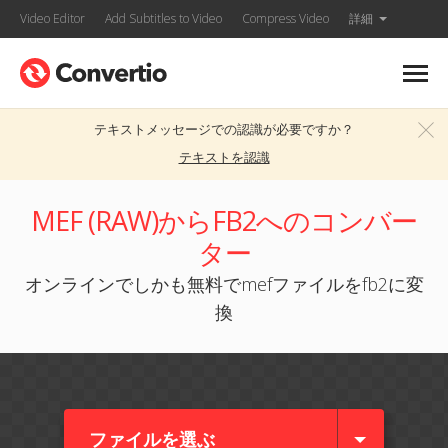
Video Editor
Add Subtitles to Video
Compress Video
詳細
テキストメッセージでの認識が必要ですか？
テキストを認識
MEF (RAW)からFB2へのコンバー
ター
オンラインでしかも無料でmefファイルをfb2に変
換
ファイルを選ぶ