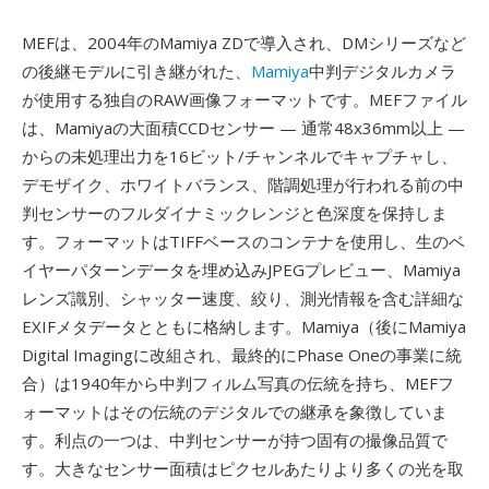
MEFは、2004年のMamiya ZDで導入され、DMシリーズなど
の後継モデルに引き継がれた、
Mamiya
中判デジタルカメラ
が使用する独自のRAW画像フォーマットです。MEFファイル
は、Mamiyaの大面積CCDセンサー — 通常48x36mm以上 —
からの未処理出力を16ビット/チャンネルでキャプチャし、
デモザイク、ホワイトバランス、階調処理が行われる前の中
判センサーのフルダイナミックレンジと色深度を保持しま
す。フォーマットはTIFFベースのコンテナを使用し、生のベ
イヤーパターンデータを埋め込みJPEGプレビュー、Mamiya
レンズ識別、シャッター速度、絞り、測光情報を含む詳細な
EXIFメタデータとともに格納します。Mamiya（後にMamiya
Digital Imagingに改組され、最終的にPhase Oneの事業に統
合）は1940年から中判フィルム写真の伝統を持ち、MEFフ
ォーマットはその伝統のデジタルでの継承を象徴していま
す。利点の一つは、中判センサーが持つ固有の撮像品質で
す。大きなセンサー面積はピクセルあたりより多くの光を取