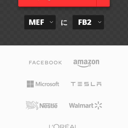
MEF
FB2
に