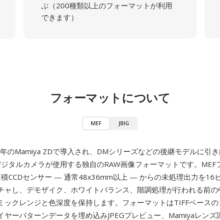
ぶ（200種類以上のフォーマットが利用
できます）
フォーマットについて
MEF
JBIG
04年のMamiya ZDで導入され、DMシリーズなどの後継モデルに引
ジタルカメラが使用する独自のRAW画像フォーマットです。MEF
大面積CCDセンサー — 通常48x36mm以上 — からの未処理出力を1
チャし、デモザイク、ホワイトバランス、階調処理が行われる前の
ミックレンジと色深度を保持します。フォーマットはTIFFベース
ヤーパターンデータを埋め込みJPEGプレビュー、Mamiyaレン