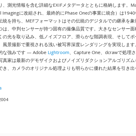
、測光情報を含む詳細なEXIFメタデータとともに格納します。Mam
igital Imagingに改組され、最終的にPhase Oneの事業に統合）は1
伝統を持ち、MEFフォーマットはその伝統のデジタルでの継承を象
つは、中判センサーが持つ固有の撮像品質です。大きなセンサー面
くの光を取り込み、低ノイズフロア、滑らかな階調表現、そしてポ
、風景撮影で重視される浅い被写界深度レンダリングを実現します
な強みです — Adobe
Lightroom
、Capture One、dcrawで処
写真家は最新のデモザイクおよびノイズリダクションアルゴリズム
でき、カメラのオリジナル処理よりも明らかに優れた結果を引き出
a
 2004