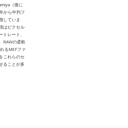
iya（後に
940年から中判フ
徴していま
積はピクセル
ートレート、
。RAWの柔軟
理されるMEFファ
をこれらのセ
せることが多