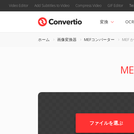
Video Editor
Add Subtitles to Video
Compress Video
GIF Editor
Te
変換
OCR
ホーム
画像変換器
MEFコンバーター
MEF か
M
ファイルを選ぶ