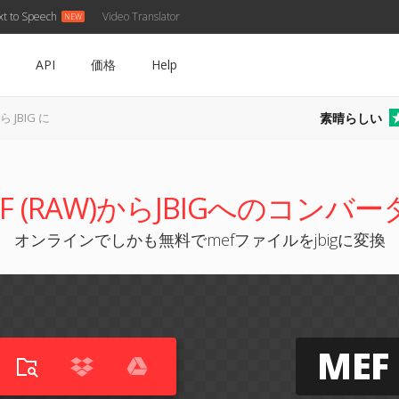
xt to Speech
Video Translator
API
価格
Help
素晴らしい
ら JBIG に
EF (RAW)からJBIGへのコンバー
オンラインでしかも無料でmefファイルをjbigに変換
MEF