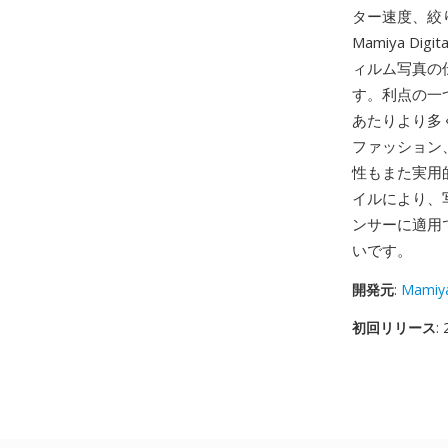
ター速度、絞り
Mamiya D
ィルム写真の
す。利点の一
あたりより多
ファッション
性もまた実用的
イルにより、
ンサーに適用
いです。
開発元
:
Mamiy
初回リリース
: