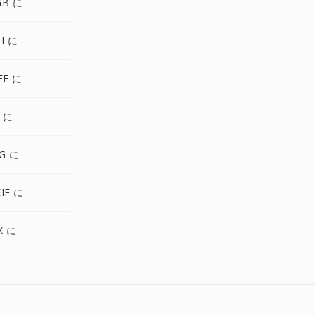
GB に
I に
FF に
 に
G に
IF に
X に