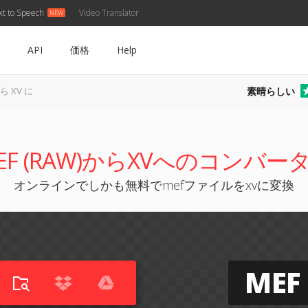
xt to Speech
Video Translator
API
価格
Help
素晴らしい
ら XV に
EF (RAW)からXVへのコンバー
オンラインでしかも無料でmefファイルをxvに変換
MEF