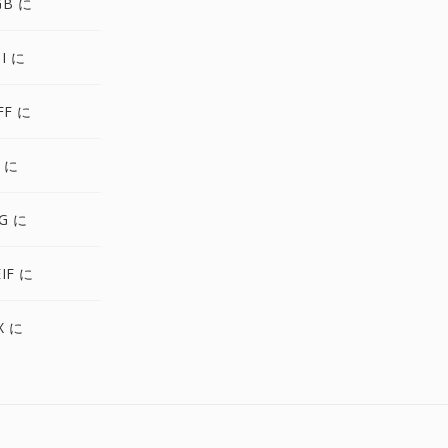
GB に
I に
FF に
 に
G に
IF に
X に