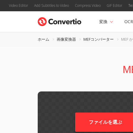
Video Editor
Add Subtitles to Video
Compress Video
GIF Editor
Te
変換
OCR
ホーム
画像変換器
MEFコンバーター
MEF か
M
ファイルを選ぶ