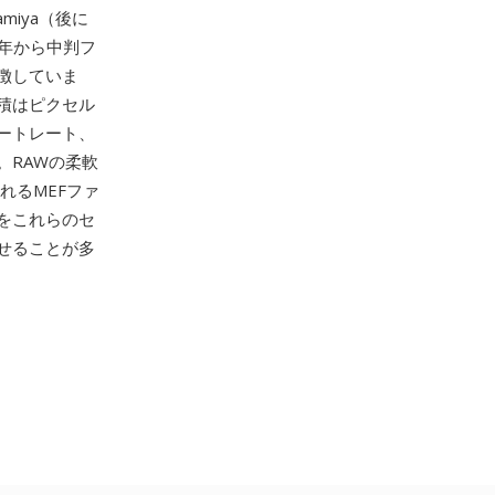
iya（後に
940年から中判フ
徴していま
積はピクセル
ートレート、
。RAWの柔軟
理されるMEFファ
をこれらのセ
せることが多