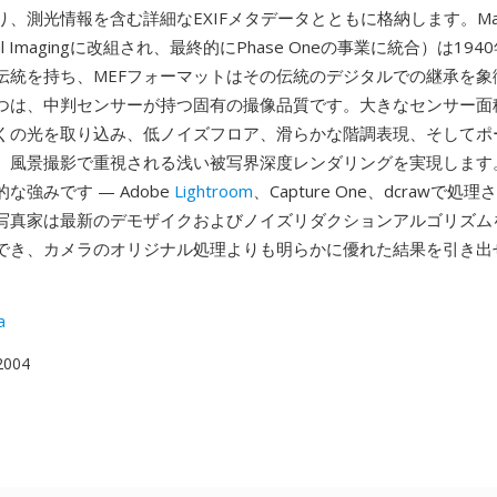
、測光情報を含む詳細なEXIFメタデータとともに格納します。Mam
igital Imagingに改組され、最終的にPhase Oneの事業に統合）は1
伝統を持ち、MEFフォーマットはその伝統のデジタルでの継承を象
つは、中判センサーが持つ固有の撮像品質です。大きなセンサー面
くの光を取り込み、低ノイズフロア、滑らかな階調表現、そしてポ
、風景撮影で重視される浅い被写界深度レンダリングを実現します
な強みです — Adobe
Lightroom
、Capture One、dcrawで処
写真家は最新のデモザイクおよびノイズリダクションアルゴリズム
でき、カメラのオリジナル処理よりも明らかに優れた結果を引き出
a
 2004