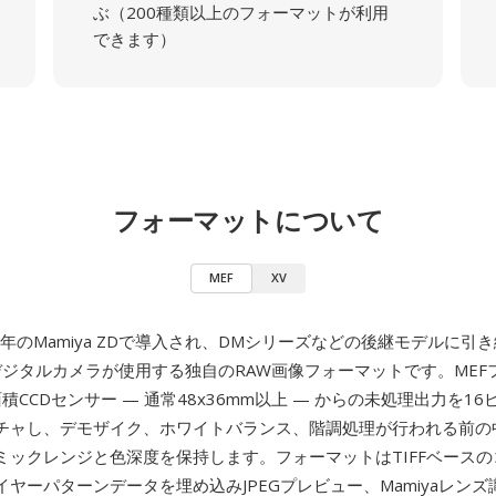
ぶ（200種類以上のフォーマットが利用
できます）
フォーマットについて
MEF
XV
04年のMamiya ZDで導入され、DMシリーズなどの後継モデルに引
ジタルカメラが使用する独自のRAW画像フォーマットです。MEF
大面積CCDセンサー — 通常48x36mm以上 — からの未処理出力を1
チャし、デモザイク、ホワイトバランス、階調処理が行われる前の
ミックレンジと色深度を保持します。フォーマットはTIFFベース
ヤーパターンデータを埋め込みJPEGプレビュー、Mamiyaレン