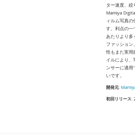
ター速度、絞り
Mamiya D
ィルム写真の
す。利点の一
あたりより多
ファッション
性もまた実用的
イルにより、
ンサーに適用
いです。
開発元
:
Mamiy
初回リリース
: