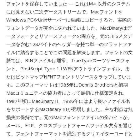
フォントを保存していました — これはMac以外のシステム
には見えない二次データストリームで、Macフォントを
Windows PCやUnixサーバーに単純にコピーすると、実際の
フォントデータが完全に失われていました。MacBinaryはデ
ータフォークとリソースフォークの両方を、元のHFSメタデ
ータを含む128バイトのヘッダーを持つ単一のフラットファ
イルに結合することでこの問題を解決します。フォントの文
脈では、BINファイルは通常、TrueTypeスーツケースフォ
ント、PostScript Type 1 LWFNアウトラインファイル、ま
たはビットマップNFNTフォントリソースをラップしていま
す。このフォーマットは1985年にDennis Brothersと初期
Macコミュニティの協力者によって最初に仕様策定され、
1987年頃にMacBinary II、1996年にはより長いファイル名
をサポートするMacBinary IIIが登場しました。主な利点は無
損失の保持です。元のMacフォントファイルの全バイトが、
メール、FTP、クロスプラットフォームファイル共有を通じ
て、フォントフォーマットを識別するクリエイターコードと