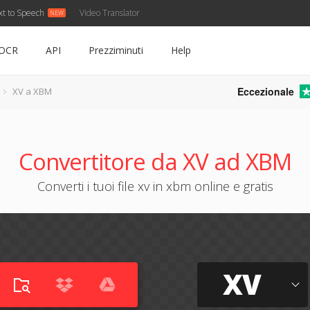
xt to Speech
Video Translator
OCR
API
Prezziminuti
Help
Eccezionale
XV a XBM
Convertitore da XV ad XBM
Converti i tuoi file xv in xbm online e gratis
XV