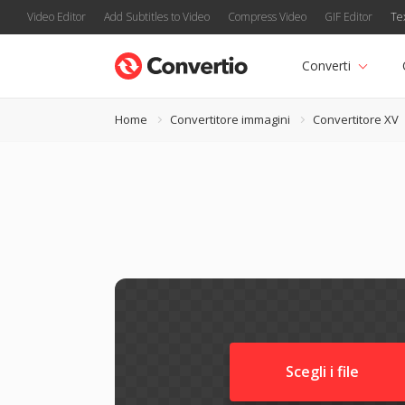
Video Editor
Add Subtitles to Video
Compress Video
GIF Editor
Te
Converti
Home
Convertitore immagini
Convertitore XV
Scegli i file