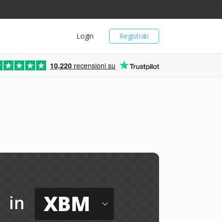
Login
Registrati
10,220
recensioni su
XBM
in