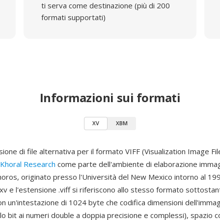
ti serva come destinazione (più di 200
formati supportati)
Informazioni sui formati
XV
XBM
ione di file alternativa per il formato VIFF (Visualization Image Fi
Khoral Research
come parte dell'ambiente di elaborazione immag
horos, originato presso l'Università del New Mexico intorno al 19
xv e l'estensione .viff si riferiscono allo stesso formato sottosta
n un'intestazione di 1024 byte che codifica dimensioni dell'immagi
olo bit ai numeri double a doppia precisione e complessi), spazio c