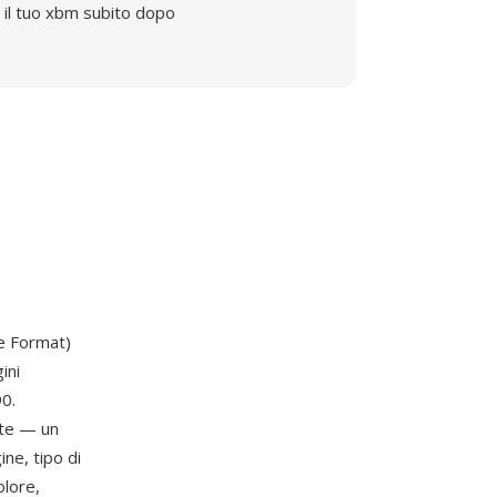
il tuo xbm subito dopo
le Format)
ini
90.
nte — un
ne, tipo di
olore,