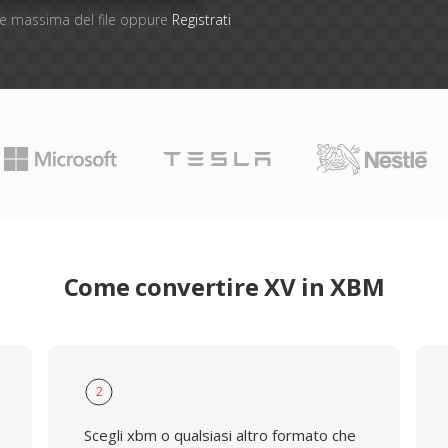
one massima del file oppure
Registrati
Come convertire XV in XBM
2
Scegli xbm o qualsiasi altro formato che