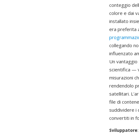
conteggio dell
colore e dai 
installato ins
era preferita 
programmazio
collegando no
influenzato a
Un vantaggio d
scientifica — 
misurazioni ch
rendendolo pre
satellitari. L
file di conten
suddividere i 
convertiti in 
Sviluppatore