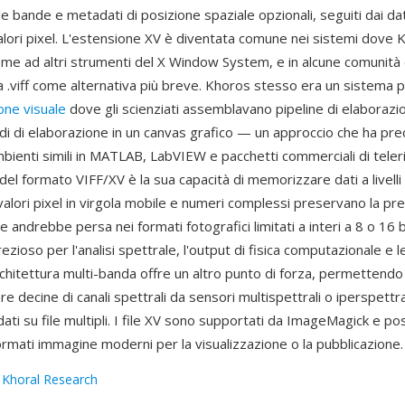
e bande e metadati di posizione spaziale opzionali, seguiti dai da
valori pixel. L'estensione XV è diventata comune nei sistemi dove 
ieme ad altri strumenti del X Window System, e in alcune comunità d
a .viff come alternativa più breve. Khoros stesso era un sistema pi
ne visuale
dove gli scienziati assemblavano pipeline di elaborazi
di di elaborazione in un canvas grafico — un approccio che ha pr
mbienti simili in MATLAB, LabVIEW e pacchetti commerciali di tele
el formato VIFF/XV è la sua capacità di memorizzare dati a livelli 
valori pixel in virgola mobile e numeri complessi preservano la pre
e andrebbe persa nei formati fotografici limitati a interi a 8 o 16 b
zioso per l'analisi spettrale, l'output di fisica computazionale e 
'architettura multi-banda offre un altro punto di forza, permettendo
ere decine di canali spettrali da sensori multispettrali o iperspettr
dati su file multipli. I file XV sono supportati da ImageMagick e 
formati immagine moderni per la visualizzazione o la pubblicazione.
:
Khoral Research