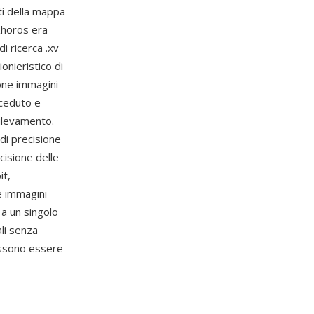
ti della mappa
Khoros era
i ricerca .xv
onieristico di
one immagini
eceduto e
rilevamento.
di precisione
cisione delle
it,
le immagini
 a un singolo
ali senza
possono essere