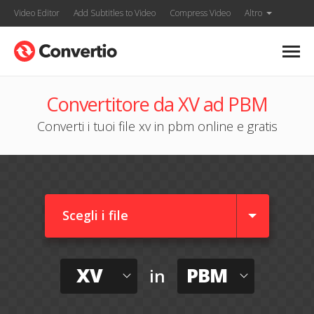
Video Editor
Add Subtitles to Video
Compress Video
Altro
Convertitore da XV ad PBM
Converti i tuoi file xv in pbm online e gratis
Scegli i file
XV
PBM
in