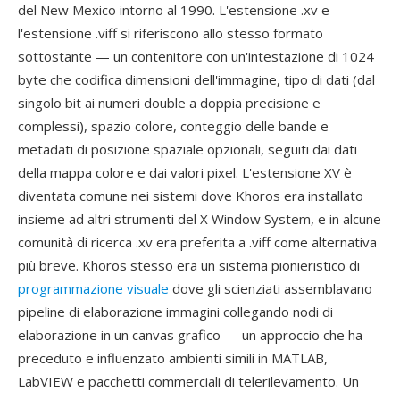
del New Mexico intorno al 1990. L'estensione .xv e
l'estensione .viff si riferiscono allo stesso formato
sottostante — un contenitore con un'intestazione di 1024
byte che codifica dimensioni dell'immagine, tipo di dati (dal
singolo bit ai numeri double a doppia precisione e
complessi), spazio colore, conteggio delle bande e
metadati di posizione spaziale opzionali, seguiti dai dati
della mappa colore e dai valori pixel. L'estensione XV è
diventata comune nei sistemi dove Khoros era installato
insieme ad altri strumenti del X Window System, e in alcune
comunità di ricerca .xv era preferita a .viff come alternativa
più breve. Khoros stesso era un sistema pionieristico di
programmazione visuale
dove gli scienziati assemblavano
pipeline di elaborazione immagini collegando nodi di
elaborazione in un canvas grafico — un approccio che ha
preceduto e influenzato ambienti simili in MATLAB,
LabVIEW e pacchetti commerciali di telerilevamento. Un