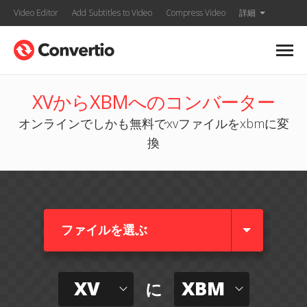
Video Editor
Add Subtitles to Video
Compress Video
詳細
XVからXBMへのコンバーター
オンラインでしかも無料でxvファイルをxbmに変
換
ファイルを選ぶ
XV
XBM
に