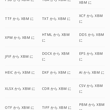
XBM に
XCF から XBM
TTF から XBM に
TXT から XBM に
に
HTML から XBM
DDS から XBM
XPM から XBM に
に
に
DOCX から XBM
EPS から XBM
JFIF から XBM に
に
に
HEIC から XBM に
DXF から XBM に
AI から XBM に
CSV から XBM
XLSX から XBM に
CDR から XBM に
に
PBM から XBM
OTF から XBM に
TIFF から XBM に