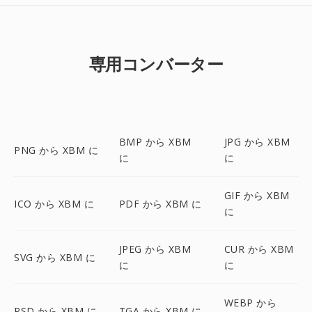
専用コンバーター
BMP から XBM
JPG から XBM
PNG から XBM に
に
に
GIF から XBM
ICO から XBM に
PDF から XBM に
に
JPEG から XBM
CUR から XBM
SVG から XBM に
に
に
WEBP から
PSD から XBM に
TGA から XBM に