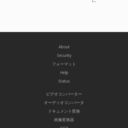
に
About
Security
フォーマット
Help
Status
ビデオコンバーター
オーディオコンバータ
ドキュメント変換
画像変換器