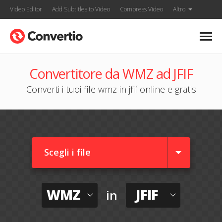
Video Editor
Add Subtitles to Video
Compress Video
Altro
Convertitore da WMZ ad JFIF
Converti i tuoi file wmz in jfif online e gratis
Scegli i file
WMZ
JFIF
in