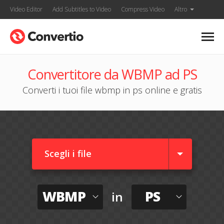
Video Editor
Add Subtitles to Video
Compress Video
Altro
Convertitore da WBMP ad PS
Converti i tuoi file wbmp in ps online e gratis
Scegli i file
WBMP
PS
in