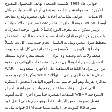
الهاتف المحمول المفتوح) حوالي عام 1998. صُممت الصيغة
للأجهزة المحمولة شديدة المحدودية في أواخر التسعينيات وأوائل
الألفينات — هواتف بشاشات أحادية اللون صغيرة وقدرة معالجة
ضئيلة واتصالات بيانات GSM ضيقة النطاق. تستخدم WBMP أبسط
ترميز ممكن: بايت معرف النوع (دائماً 0 للنوع الوحيد المعرَّف)،
والعرض والارتفاع مرمَّزان كأعداد صحيحة متعددة البايت باستخدام
مخطط طول متغير، وبيانات البكسل الخام حيث يمثل كل بت بكسلاً
واحداً (0 للأبيض، 1 للأسود) محزمة ثمانية في كل بايت. لا يوجد
ضغط ولا بيانات وصفية ولا ألوان — الصيغة مجرد حاوية بسيطة
لتوصيل رسوم أحادية اللون صغيرة لمتصفحات الهواتف من حقبة
WAP. من أبرز مزاياها الكفاءة المتناهية على الأجهزة المحدودة —
يمكن فك ترميز صور WBMP بأقل عبء معالجي وأدنى استهلاك
للذاكرة تقريباً، وهو أمر حاسم على أجهزة الهاتف المحمول المبكرة
التي تعمل بسرعات ساعة من رقم واحد بالميجاهرتز. أحجام
الملفات الصغيرة جداً ميزة أخرى: كانت أيقونة WBMP النموذجية
تشغل بضع مئات من البايتات فقط، وهو حجم عملي للنقل عبر
قنوات بيانات GSM بسرعة 9.6 كيلوبت في الثانية. بينما حلت