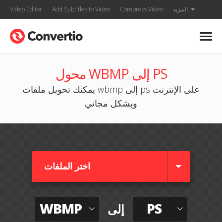
المزيد
Compress Video
Add Subtitles to Video
Video Editor
محول WBMP إلى PS
يمكنك تحويل ملفات wbmp إلى ps على الإنترنت
وبشكل مجاني
اختر الملفات
WBMP
PS
إلى