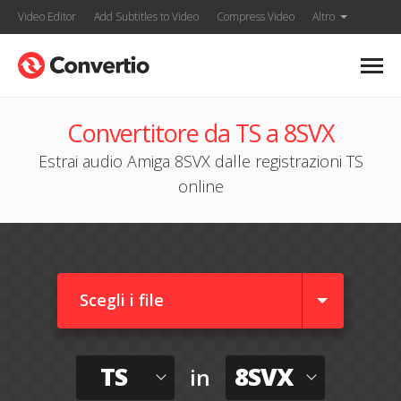
Video Editor
Add Subtitles to Video
Compress Video
Altro
Convertitore da TS a 8SVX
Estrai audio Amiga 8SVX dalle registrazioni TS
online
Scegli i file
TS
8SVX
in