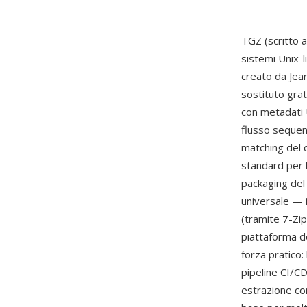
TGZ (scritto 
sistemi Unix-l
creato da Jean
sostituto gratu
con metadati U
flusso sequen
matching del di
standard per l
packaging del
universale — 
(tramite 7-Zi
piattaforma d
forza pratico:
pipeline CI/CD
estrazione co