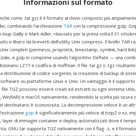
Informazioni sul formato
anche come .tar.gz) è il formato archivio composto più ampiamente 
ike, combinando l'archiviazione
TAR
con la compressione gzip. Gzi
-loup Gailly e Mark Adler, rilasciato per la prima volta il 31 otto
ito e libero da brevetti dell'utility Unix compress. Il livello TAR ra
nix completi (permessi, proprietà, timestamp, symlink, hard link) 
ziale, e gzip lo comprime usando l'algoritmo Deflate — una comb
zionario LZ77 e codifica di Huffman. Il file .tar.gz o .tgz risultante
a distribuzione di codice sorgente, la creazione di backup di siste
 software su piattaforme Linux e Unix. Un vantaggio è il supporto
i file TGZ possono essere creati ed estratti su ogni sistema Uni
p, WinRAR) e macOS nativamente, rendendolo la scelta più sicura 
el destinatario è sconosciuta. La decompressione veloce è un altr
 l'estrazione
gzip
è significativamente più veloce di bzip2 o xz, i
, layer di immagini container e deploy automatizzati dove il tempo
nta. GNU tar supporta TGZ nativamente con il flag -z, e il forma