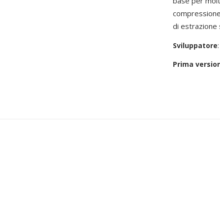
base per molti
compressione 
di estrazione 
Sviluppatore
Prima versio