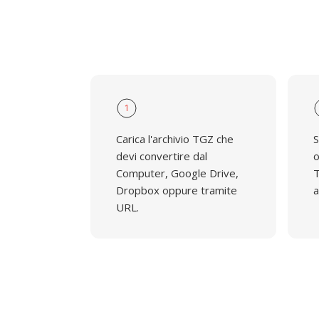
1
Carica l'archivio TGZ che
S
devi convertire dal
o
Computer, Google Drive,
T
Dropbox oppure tramite
a
URL.