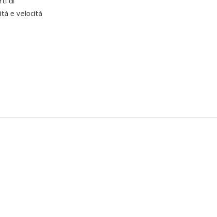
ti di
tà e velocità