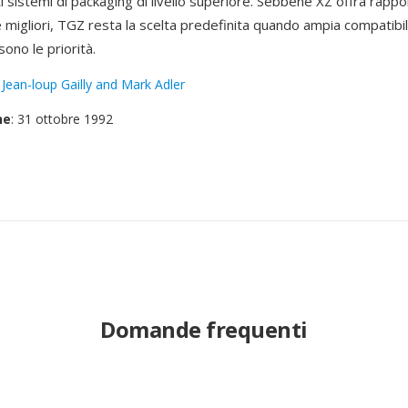
 sistemi di packaging di livello superiore. Sebbene XZ offra rappor
migliori, TGZ resta la scelta predefinita quando ampia compatibili
sono le priorità.
:
Jean-loup Gailly and Mark Adler
ne
: 31 ottobre 1992
Domande frequenti