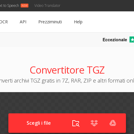
xt to Speech
Video Translator
OCR
API
Prezziminuti
Help
Eccezionale
Convertitore TGZ
verti archivi TGZ gratis in 7Z, RAR, ZIP e altri formati on
Scegli i file