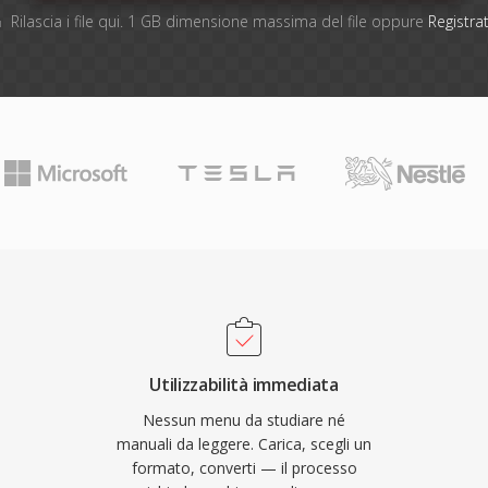
Rilascia i file qui. 1 GB dimensione massima del file oppure
Registrat
Utilizzabilità immediata
Nessun menu da studiare né
manuali da leggere. Carica, scegli un
formato, converti — il processo