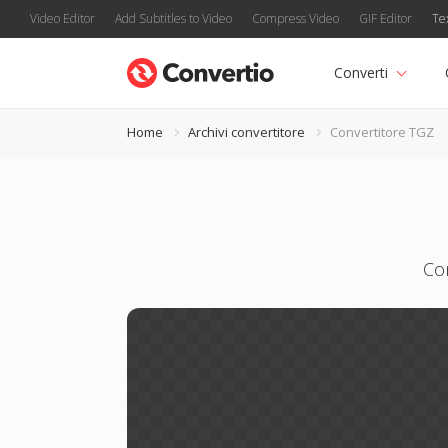
Video Editor
Add Subtitles to Video
Compress Video
GIF Editor
Te
Converti
Home
Archivi convertitore
Convertitore TGZ
Con