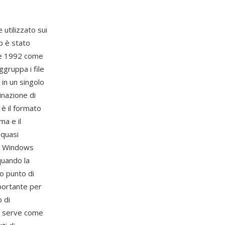
utilizzato sui
p è stato
bre 1992 come
ggruppa i file
in un singolo
inazione di
 è il formato
ma e il
 quasi
x, Windows
quando la
o punto di
mportante per
 di
to serve come