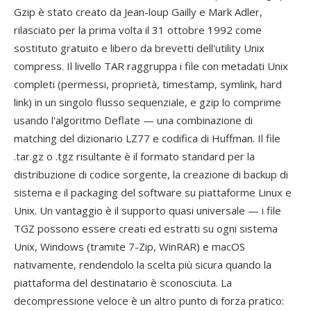
Gzip è stato creato da Jean-loup Gailly e Mark Adler,
rilasciato per la prima volta il 31 ottobre 1992 come
sostituto gratuito e libero da brevetti dell'utility Unix
compress. Il livello TAR raggruppa i file con metadati Unix
completi (permessi, proprietà, timestamp, symlink, hard
link) in un singolo flusso sequenziale, e gzip lo comprime
usando l'algoritmo Deflate — una combinazione di
matching del dizionario LZ77 e codifica di Huffman. Il file
.tar.gz o .tgz risultante è il formato standard per la
distribuzione di codice sorgente, la creazione di backup di
sistema e il packaging del software su piattaforme Linux e
Unix. Un vantaggio è il supporto quasi universale — i file
TGZ possono essere creati ed estratti su ogni sistema
Unix, Windows (tramite 7-Zip, WinRAR) e macOS
nativamente, rendendolo la scelta più sicura quando la
piattaforma del destinatario è sconosciuta. La
decompressione veloce è un altro punto di forza pratico: