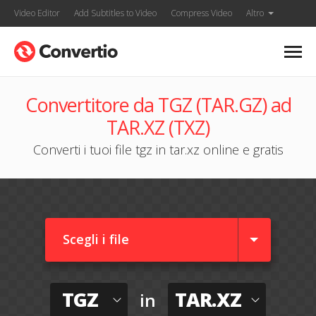
Video Editor
Add Subtitles to Video
Compress Video
Altro
Convertitore da TGZ (TAR.GZ) ad
TAR.XZ (TXZ)
Converti i tuoi file tgz in tar.xz online e gratis
Scegli i file
TGZ
TAR.XZ
in