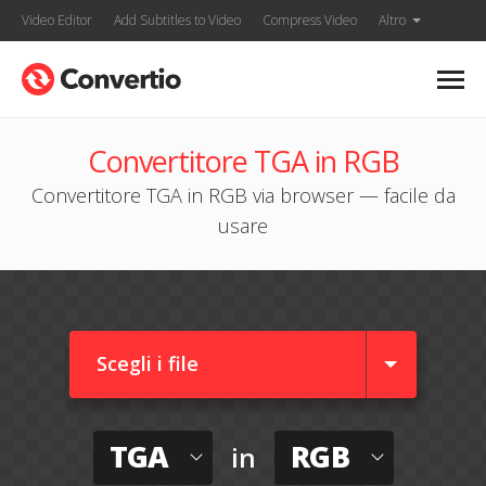
Video Editor
Add Subtitles to Video
Compress Video
Altro
Convertitore TGA in RGB
Convertitore TGA in RGB via browser — facile da
usare
Scegli i file
TGA
RGB
in