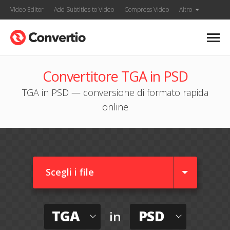
Video Editor
Add Subtitles to Video
Compress Video
Altro
Convertitore TGA in PSD
TGA in PSD — conversione di formato rapida
online
Scegli i file
TGA
PSD
in