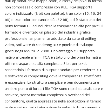
dati opzionali della mappa colori, e l'array dei pixel in forma
non compressa o compressa con RLE. TGA supporta
colore indicizzato (8 bit con palette), true color (15, 16, 24
bit) e true color con canale alfa (32 bit), ed è stato uno dei
primi formati PC ad includere la trasparenza alfa per pixel. Il
formato è diventato un pilastro dell'industria grafica
professionale, ampiamente adottato da suite di editing
video, software di rendering 3D e pipeline di sviluppo
giochi negli anni '90 e 2000. Un vantaggio è il supporto
nativo al canale alfa — TGA è stato uno dei primi formati a
offrire trasparenza alfa completa a 8 bit per pixel,
rendendolo il formato di output standard per renderer 3D
e software di compositing dove la trasparenza stratificata
è essenziale. La struttura semplice e ben documentata è
un altro punto di forza: i file TGA sono rapidi da analizzare e
scrivere, senza metadati complessi o overhead del
contenitore, qualità apprezzate nelle applicazioni in tempo
reale e nei motori di gioco dove la velocità di caricamento