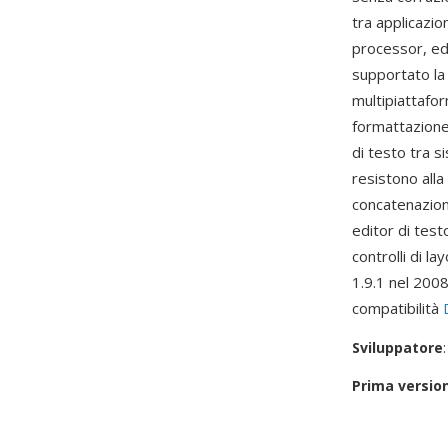
tra applicazi
processor, ed
supportato la 
multipiattafo
formattazione 
di testo tra si
resistono all
concatenazion
editor di tes
controlli di l
1.9.1 nel 2008
compatibilità
Sviluppatore
Prima versio