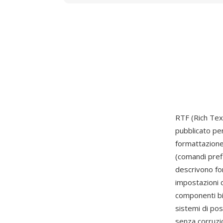
RTF (Rich Tex
pubblicato per
formattazione
(comandi prefi
descrivono fon
impostazioni 
componenti bi
sistemi di pos
senza corruzi