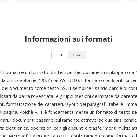
Informazioni sui formati
RTF
PAM
t Format) è un formato di interscambio documenti sviluppato da
 la prima volta nel 1987 con Word 3.0. Il formato codifica il conten
 del documento come testo ASCII semplice usando parole di cont
ssati da barra rovesciata) e gruppi (sezioni delimitate da parente
t, formattazione dei caratteri, layout dei paragrafi, tabelle, imma
di pagina. Poichè RTF è fondamentalmente un formato di testo s
nari, i documenti passano pulitamente attraverso qualsiasi canal
ta elettronica, operazioni con gli appunti e trasferimenti multipi
one. Microsoft ha progettato RTF esplicitamente come formato d