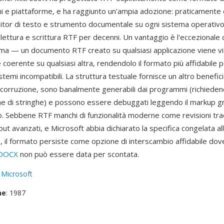
oni e piattaforme, e ha raggiunto un'ampia adozione: praticamente
itor di testo e strumento documentale su ogni sistema operativo
lettura e scrittura RTF per decenni. Un vantaggio è l'eccezionale 
rma — un documento RTF creato su qualsiasi applicazione viene vi
coerente su qualsiasi altra, rendendolo il formato più affidabile 
stemi incompatibili. La struttura testuale fornisce un altro beneficio
a corruzione, sono banalmente generabili dai programmi (richiede
e di stringhe) e possono essere debuggati leggendo il markup gr
to. Sebbene RTF manchi di funzionalità moderne come revisioni tra
ayout avanzati, e Microsoft abbia dichiarato la specifica congelata a
, il formato persiste come opzione di interscambio affidabile dove
DOCX
non può essere data per scontata.
:
Microsoft
ne
: 1987