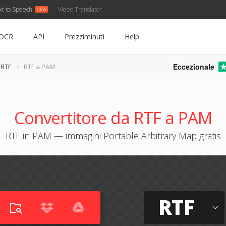
xt to Speech
Video Translator
OCR
API
Prezziminuti
Help
Eccezionale
 RTF
RTF a PAM
Convertitore da RTF a PAM
RTF in PAM — immagini Portable Arbitrary Map gratis
RTF