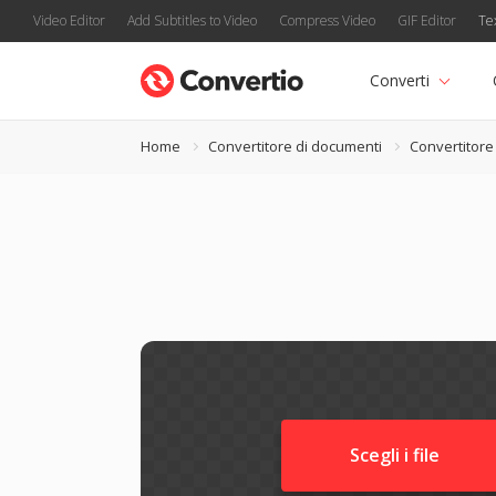
Video Editor
Add Subtitles to Video
Compress Video
GIF Editor
Te
Converti
Home
Convertitore di documenti
Convertitore
Scegli i file