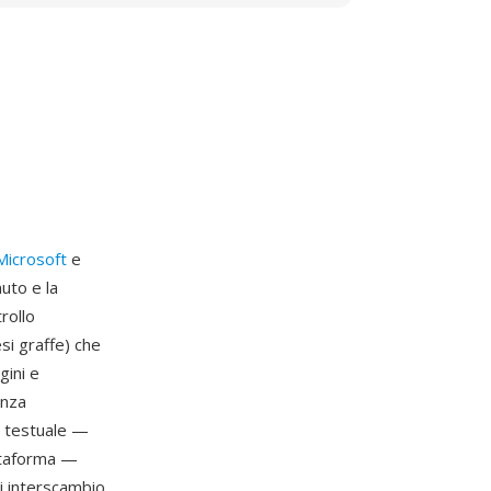
Microsoft
e
uto e la
rollo
si graffe) che
gini e
enza
e testuale —
attaforma —
i interscambio