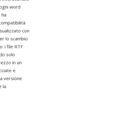
 ogni word
 ha
compatibilità
sualizzato con
per lo scambio
: i file RTF
ndo solo
ezzo in un
cciate e
lla versione
 la