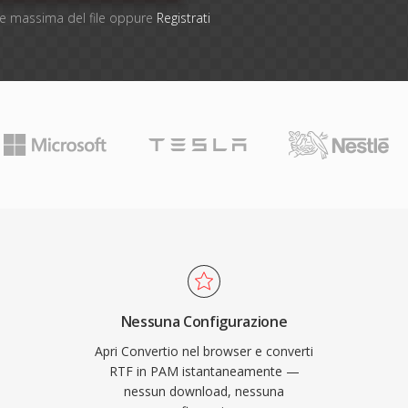
one massima del file oppure
Registrati
Nessuna Configurazione
Apri Convertio nel browser e converti
RTF in PAM istantaneamente —
nessun download, nessuna