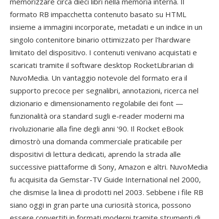
memorizzare circa dieci libri nella memoria interna. Il
formato RB impacchetta contenuto basato su HTML
insieme a immagini incorporate, metadati e un indice in un
singolo contenitore binario ottimizzato per l'hardware
limitato del dispositivo. I contenuti venivano acquistati e
scaricati tramite il software desktop RocketLibrarian di
NuvoMedia. Un vantaggio notevole del formato era il
supporto precoce per segnalibri, annotazioni, ricerca nel
dizionario e dimensionamento regolabile dei font —
funzionalità ora standard sugli e-reader moderni ma
rivoluzionarie alla fine degli anni '90. Il Rocket eBook
dimostrò una domanda commerciale praticabile per
dispositivi di lettura dedicati, aprendo la strada alle
successive piattaforme di Sony, Amazon e altri. NuvoMedia
fu acquisita da Gemstar-TV Guide International nel 2000,
che dismise la linea di prodotti nel 2003. Sebbene i file RB
siano oggi in gran parte una curiosità storica, possono
essere convertiti in formati moderni tramite strumenti di