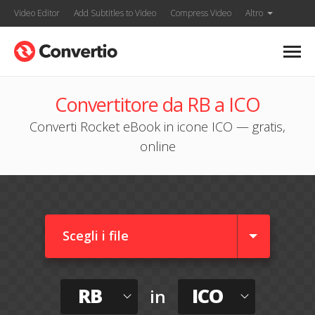
Video Editor
Add Subtitles to Video
Compress Video
Altro
Convertitore da RB a ICO
Converti Rocket eBook in icone ICO — gratis,
online
Scegli i file
RB
ICO
in