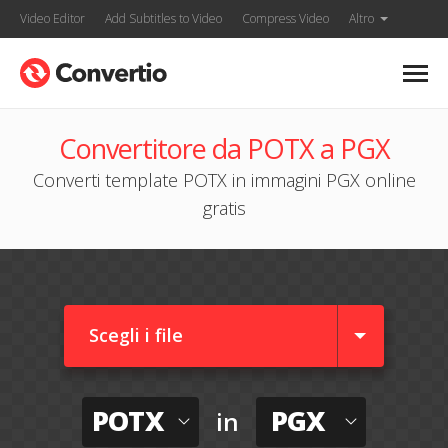
Video Editor
Add Subtitles to Video
Compress Video
Altro
Convertitore da POTX a PGX
Converti template POTX in immagini PGX online
gratis
Scegli i file
POTX
PGX
in