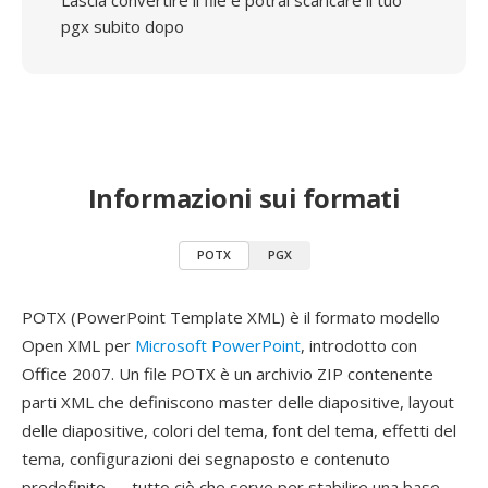
Lascia convertire il file e potrai scaricare il tuo
pgx subito dopo
Informazioni sui formati
POTX
PGX
POTX (PowerPoint Template XML) è il formato modello
Open XML per
Microsoft PowerPoint
, introdotto con
Office 2007. Un file POTX è un archivio ZIP contenente
parti XML che definiscono master delle diapositive, layout
delle diapositive, colori del tema, font del tema, effetti del
tema, configurazioni dei segnaposto e contenuto
predefinito — tutto ciò che serve per stabilire una base