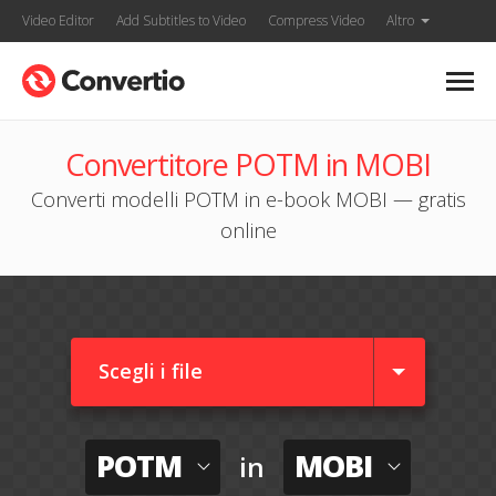
Video Editor
Add Subtitles to Video
Compress Video
Altro
Convertitore POTM in MOBI
Converti modelli POTM in e-book MOBI — gratis
online
Scegli i file
POTM
MOBI
in