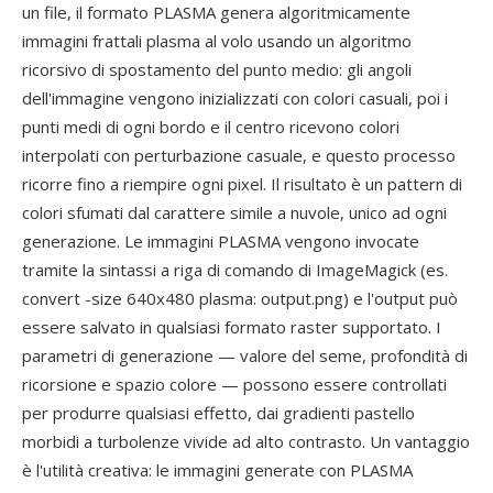
un file, il formato PLASMA genera algoritmicamente
immagini frattali plasma al volo usando un algoritmo
ricorsivo di spostamento del punto medio: gli angoli
dell'immagine vengono inizializzati con colori casuali, poi i
punti medi di ogni bordo e il centro ricevono colori
interpolati con perturbazione casuale, e questo processo
ricorre fino a riempire ogni pixel. Il risultato è un pattern di
colori sfumati dal carattere simile a nuvole, unico ad ogni
generazione. Le immagini PLASMA vengono invocate
tramite la sintassi a riga di comando di ImageMagick (es.
convert -size 640x480 plasma: output.png) e l'output può
essere salvato in qualsiasi formato raster supportato. I
parametri di generazione — valore del seme, profondità di
ricorsione e spazio colore — possono essere controllati
per produrre qualsiasi effetto, dai gradienti pastello
morbidi a turbolenze vivide ad alto contrasto. Un vantaggio
è l'utilità creativa: le immagini generate con PLASMA