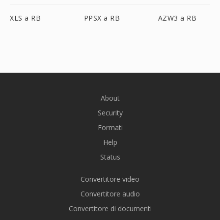
XLS a RB
PPSX a RB
AZW3 a RB
About
Security
Formati
Help
Status
Convertitore video
Convertitore audio
Convertitore di documenti