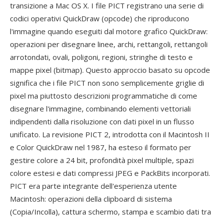
transizione a Mac OS X. I file PICT registrano una serie di
codici operativi QuickDraw (opcode) che riproducono
l'immagine quando eseguiti dal motore grafico QuickDraw:
operazioni per disegnare linee, archi, rettangoli, rettangoli
arrotondati, ovali, poligoni, regioni, stringhe di testo e
mappe pixel (bitmap). Questo approccio basato su opcode
significa che i file PICT non sono semplicemente griglie di
pixel ma piuttosto descrizioni programmatiche di come
disegnare l'immagine, combinando elementi vettoriali
indipendenti dalla risoluzione con dati pixel in un flusso
unificato. La revisione PICT 2, introdotta con il Macintosh II
e Color QuickDraw nel 1987, ha esteso il formato per
gestire colore a 24 bit, profondità pixel multiple, spazi
colore estesi e dati compressi JPEG e PackBits incorporati.
PICT era parte integrante dell'esperienza utente
Macintosh: operazioni della clipboard di sistema
(Copia/Incolla), cattura schermo, stampa e scambio dati tra