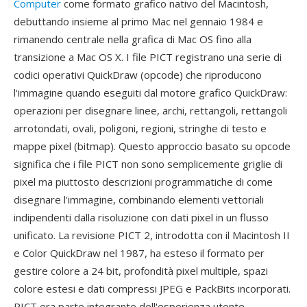
Computer
come formato grafico nativo del Macintosh,
debuttando insieme al primo Mac nel gennaio 1984 e
rimanendo centrale nella grafica di Mac OS fino alla
transizione a Mac OS X. I file PICT registrano una serie di
codici operativi QuickDraw (opcode) che riproducono
l'immagine quando eseguiti dal motore grafico QuickDraw:
operazioni per disegnare linee, archi, rettangoli, rettangoli
arrotondati, ovali, poligoni, regioni, stringhe di testo e
mappe pixel (bitmap). Questo approccio basato su opcode
significa che i file PICT non sono semplicemente griglie di
pixel ma piuttosto descrizioni programmatiche di come
disegnare l'immagine, combinando elementi vettoriali
indipendenti dalla risoluzione con dati pixel in un flusso
unificato. La revisione PICT 2, introdotta con il Macintosh II
e Color QuickDraw nel 1987, ha esteso il formato per
gestire colore a 24 bit, profondità pixel multiple, spazi
colore estesi e dati compressi JPEG e PackBits incorporati.
PICT era parte integrante dell'esperienza utente