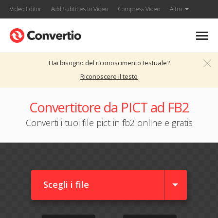
Video Editor
Add Subtitles to Video
Compress Video
Altro
Hai bisogno del riconoscimento testuale?
Riconoscere il testo
Convertitore da PICT ad FB2
Converti i tuoi file pict in fb2 online e gratis
Scegli i file