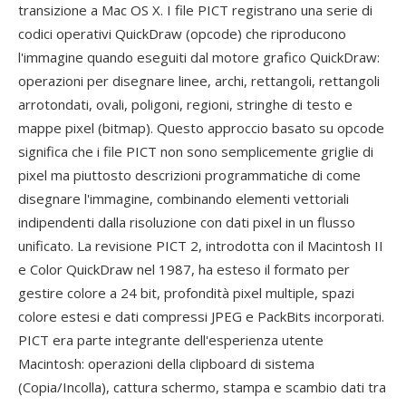
transizione a Mac OS X. I file PICT registrano una serie di
codici operativi QuickDraw (opcode) che riproducono
l'immagine quando eseguiti dal motore grafico QuickDraw:
operazioni per disegnare linee, archi, rettangoli, rettangoli
arrotondati, ovali, poligoni, regioni, stringhe di testo e
mappe pixel (bitmap). Questo approccio basato su opcode
significa che i file PICT non sono semplicemente griglie di
pixel ma piuttosto descrizioni programmatiche di come
disegnare l'immagine, combinando elementi vettoriali
indipendenti dalla risoluzione con dati pixel in un flusso
unificato. La revisione PICT 2, introdotta con il Macintosh II
e Color QuickDraw nel 1987, ha esteso il formato per
gestire colore a 24 bit, profondità pixel multiple, spazi
colore estesi e dati compressi JPEG e PackBits incorporati.
PICT era parte integrante dell'esperienza utente
Macintosh: operazioni della clipboard di sistema
(Copia/Incolla), cattura schermo, stampa e scambio dati tra