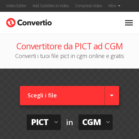
Video Editor
Add Subtitles to Video
Compress Video
Altro
Convertitore da PICT ad CGM
Converti i tuoi file pict in cgm online e gratis
Scegli i file
PICT
CGM
in