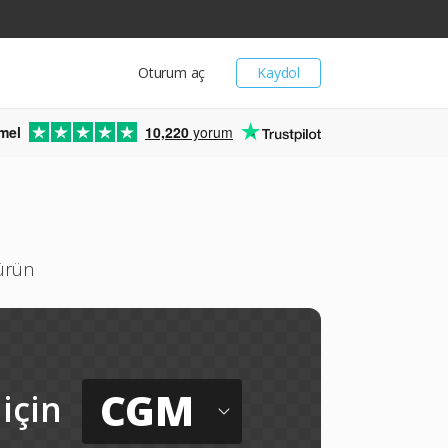
Oturum aç
Kaydol
mel
10,220
yorum
türün
CGM
için