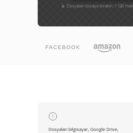
Dosyaları buraya bırakın. 1 GB m
1
Dosyaları bilgisayar, Google Drive,