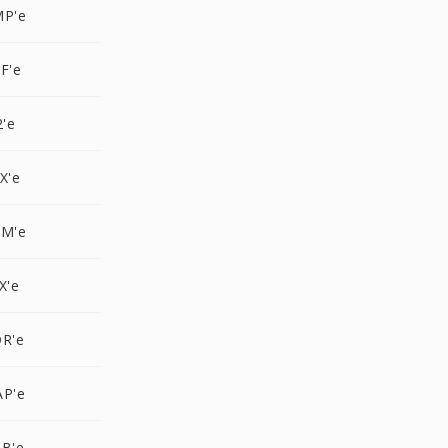
MP'e
F'e
2'e
X'e
GM'e
X'e
DR'e
AP'e
TB'e