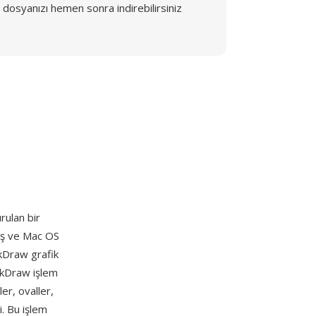
dosyanızı hemen sonra indirebilirsiniz
rulan bir
mış ve Mac OS
ckDraw grafik
ickDraw işlem
er, ovaller,
i. Bu işlem