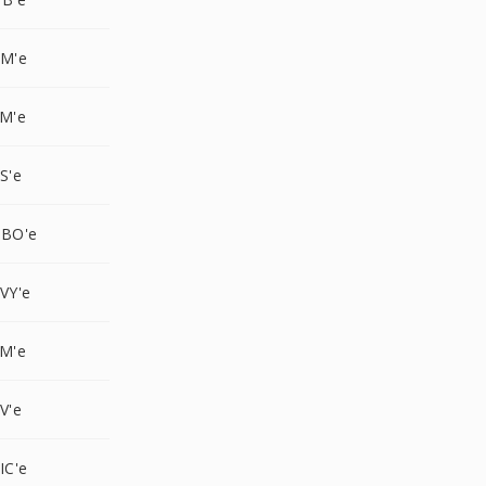
AM'e
FM'e
S'e
GBO'e
VY'e
PM'e
V'e
IC'e