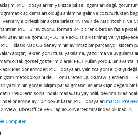
aklaşım, PICT dosyalarının yalnızca piksel ızgaraları değil, görüntün
programatik açıklamaları olduğu anlamına gelir ve çözünürlükten ba
l verileriyle birleşik bir akışta birleştirir. 1987'de Macintosh II ve C
tanıtılan PICT 2 revizyonu, formatı 24-bit renk, birden fazla piksel d
renk uzayları ve gömülü JPEG ile PackBits sıkıştırılmış veriyi işleyec
. PICT, klasik Mac OS deneyiminin ayrılmaz bir parçasıydı: sistem 
yala/Yapıştır), ekran görüntüsü yakalama, yazdırma ve uygulamalar
tamamı ortak görsel gösterim olarak PICT kullanıyordu. Bir avantajı 
: klasik Mac döneminden PICT dosyaları, yalnızca görsel çıktıyı deği
ın çizim metodolojisini de — onu üreten QuickDraw işlemlerini — 
h yazılımının görsel bilişim paradigmasını anlamak için değerli bir
matın 1980'lerin sonlarındaki masaüstü yayıncılık devrimi sırasındak
arihsel önemine ayrı bir boyut katar. PICT dosyaları
macOS Previe
XnView, LibreOffice ve GraphicConverter tarafından okunabilir.
ple Computer
4