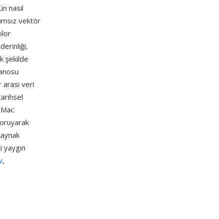
ün nasıl
ğımsız vektör
olor
erinliği,
ek şekilde
panosu
 arası veri
tarihsel
l Mac
koruyarak
 kaynak
i yaygın
w
,