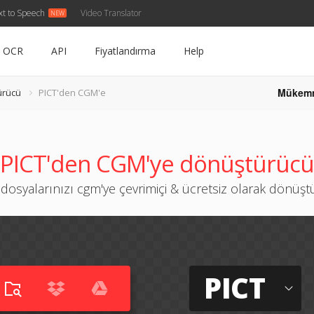
xt to Speech
Video Translator
OCR
API
Fiyatlandırma
Help
Mükem
ürücü
PICT'den CGM'e
PICT'den CGM'ye dönüştürücü
 dosyalarınızı cgm'ye çevrimiçi & ücretsiz olarak dönüş
PICT