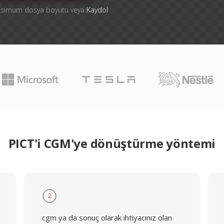
aksimum dosya boyutu veya
Kaydol
PICT'i CGM'ye dönüştürme yöntemi
2
cgm ya da sonuç olarak ihtiyacınız olan