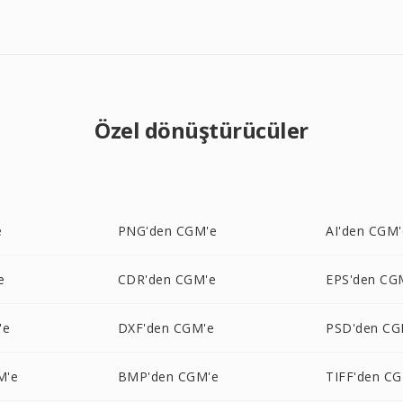
Özel dönüştürücüler
e
PNG'den CGM'e
AI'den CGM'
e
CDR'den CGM'e
EPS'den CG
'e
DXF'den CGM'e
PSD'den CG
M'e
BMP'den CGM'e
TIFF'den C