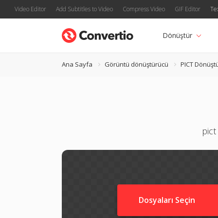
Video Editor
Add Subtitles to Video
Compress Video
GIF Editor
Te
Dönüştür
Ana Sayfa
Görüntü dönüştürücü
PICT Dönüşt
pict
Dosyaları Seçin