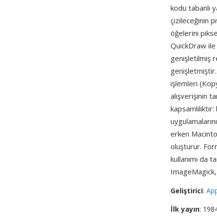
kodu tabanlı y
çizileceğinin 
öğelerini pikse
QuickDraw ile 
genişletilmiş 
genişletmiştir
işlemleri (Kop
alışverişinin 
kapsamlılıktır
uygulamaların
erken Macintos
oluşturur. For
kullanımı da t
ImageMagick, 
Geliştirici
:
Ap
İlk yayın
: 198